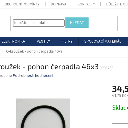
OBCHODNÍ PODMÍNKY
DOPRAVA
KONTAKTY
DŮLEŽITÉ O
HLEDAT
ELEKTRONIKA
VENTILY
FILTRY
SPOJOVACÍ MATERIÁL
O-kroužek - pohon čerpadla 46x3
roužek - pohon čerpadla 46x3
0903238
né
noceno
Podrobnosti hodnocení
ní
34,
u
41,75 Kč
Měrná
Skla
cena:
ek.