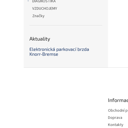
DIAGNOSTIKA
VZDUCHOJEMY
Značky
Aktuality
Elektronická parkovací brzda
Knorr-Bremse
Z
á
p
a
t
Informac
í
Obchodní 
Doprava
Kontakty