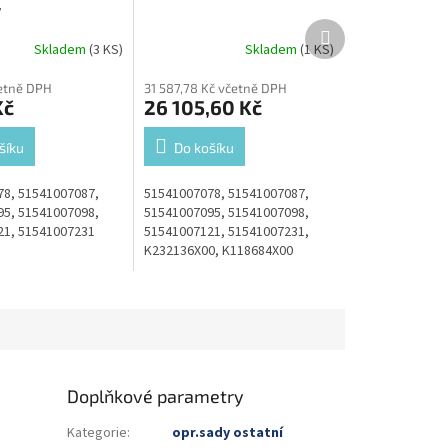
ý
Další
produkt
Skladem
(3 KS)
Skladem
(1 KS)
četně DPH
31 587,78 Kč včetně DPH
Kč
26 105,60 Kč
šíku
Do košíku
8, 51541007087,
51541007078, 51541007087,
5, 51541007098,
51541007095, 51541007098,
21, 51541007231
51541007121, 51541007231,
K232136X00, K118684X00
Doplňkové parametry
Kategorie
:
opr.sady ostatní