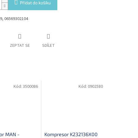
Přidat do košíku
9, 06569302104
ZEPTAT SE
SDÍLET
Kód:
3500086
Kód:
0902580
or MAN -
Kompresor K232136X00