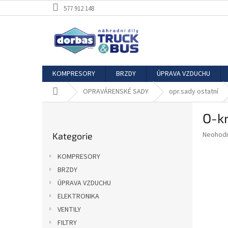
Přejít
577 912 148
na
obsah
KOMPRESORY
BRZDY
ÚPRAVA VZDUCHU
Domů
OPRAVÁRENSKÉ SADY
opr.sady ostatní
P
O-k
o
Přeskočit
s
Průměr
Neohod
Kategorie
kategorie
t
hodnoce
r
produkt
KOMPRESORY
a
je
BRZDY
0,0
n
z
ÚPRAVA VZDUCHU
n
5
í
ELEKTRONIKA
hvězdič
p
VENTILY
a
FILTRY