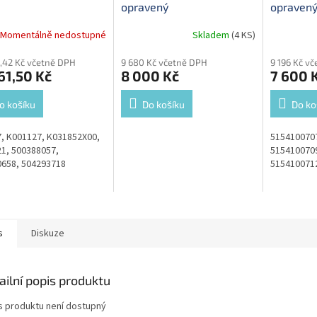
opravený
opraven
Momentálně nedostupné
Skladem
(4 KS)
,42 Kč včetně DPH
9 680 Kč včetně DPH
9 196 Kč v
61,50 Kč
8 000 Kč
7 600 
o košíku
Do košíku
Do ko
, K001127, K031852X00,
5154100707
1, 500388057,
5154100709
658, 504293718
515410071
s
Diskuze
ailní popis produktu
s produktu není dostupný