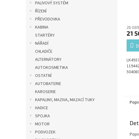
PALIVOVÝ SYSTÉM
ŘÍZENÍ
PŘEVODOVKA
KABINA
26 089
21 5
STARTÉRY
NÁŘADÍ
D
CHLADIČE
ALTERNÁTORY
LK4937
119442
AUTOKOSMETIKA
504080
OSTATNÍ
AUTOBATERIE
KAROSERIE
KAPALINY, MAZIVA, MAZACÍ TUKY
Popi
HADICE
SPOJKA
Det
MOTOR
PODVOZEK
Popi