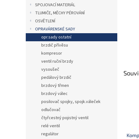
n
SPOJOVACÍ MATERIÁL
e
TLUMIČE, MĚCHY PÉROVÁNÍ
l
OSVĚTLENÍ
OPRAVÁRENSKÉ SADY
opr.sady ostatní
brzdič přívěsu
kompresor
ventil ruční brzdy
vysoušeč
Souvi
pedálový brzdič
brzdový třmen
brzdový válec
posilovač spojky, spojk.váleček
odlučovač
čtyřcestný pojistný ventil
relé ventil
regulátor
Komp