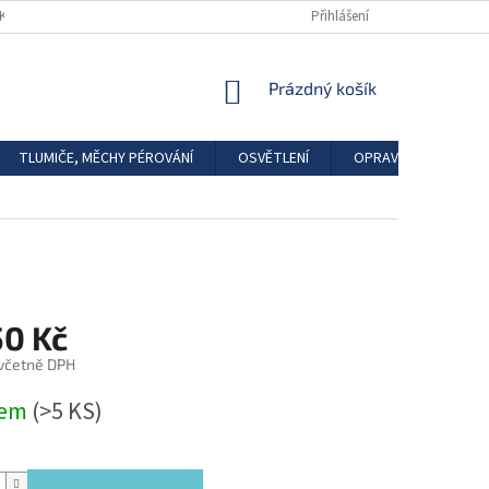
DKAZY
REGISTRACE
Přihlášení
NÁKUPNÍ
Prázdný košík
KOŠÍK
TLUMIČE, MĚCHY PÉROVÁNÍ
OSVĚTLENÍ
OPRAVÁRENSKÉ SAD
50 Kč
 včetně DPH
dem
(>5 KS)