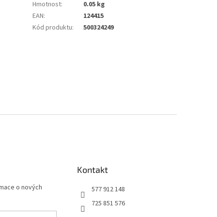
Hmotnost
:
0.05 kg
EAN
:
124415
Kód produktu
:
500324249
Kontakt
rmace o nových
577 912 148
725 851 576