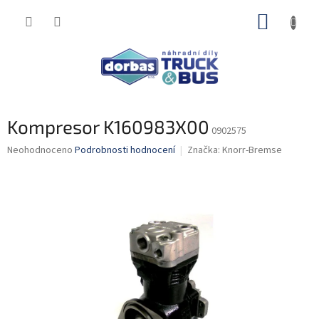
Přejít
NÁKUP
na
obsah
KOŠÍK
Kompresor K160983X00
0902575
Průměrné
Neohodnoceno
Podrobnosti hodnocení
Značka:
Knorr-Bremse
hodnocení
produktu
je
0,0
z
5
hvězdiček.