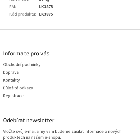
EAN
:
LK3875
Kód produktu
:
LK3875
Z
á
p
a
Informace pro vás
t
Obchodní podmínky
í
Doprava
Kontakty
Důležité odkazy
Registrace
Odebírat newsletter
Vložte svůj e-mail a my vám budeme zasílat informace o nových
produktech na našem e-shopu.