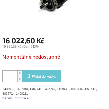
16 022,60 Kč
19 387,35 Kč včetně DPH
Měrná
Momentálně nedostupné
cena:
Přidat do košíku
1403939, 1407048, 1407741, 1407243, 1409441, 1689834, 3971519,
3957724, 1409281
Detailní informace