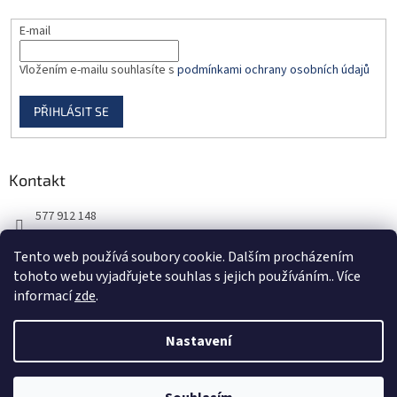
E-mail
Vložením e-mailu souhlasíte s
podmínkami ochrany osobních údajů
PŘIHLÁSIT SE
Kontakt
577 912 148
725 851 576
Tento web používá soubory cookie. Dalším procházením
tohoto webu vyjadřujete souhlas s jejich používáním.. Více
informací
zde
.
Nastavení
Vytvořil Shoptet