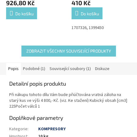
926,80 Kč
410 Kč
Do košíku
Do košíku
1707326, 1399450
ZOBRAZIT VŠECHNY SOUVISEJÍCÍ PRODUKTY
Popis
Podobné (1)
Související soubory (1)
Diskuze
Detailní popis produktu
Při nákupu tohoto dílu Vám bude přiúčtována vratná záloha na
starý kus ve výši 4 800,- Kč. (viz. Ke stažení) Kubický obsah [cm3]
225Počet válců 1
Doplňkové parametry
Kategorie
:
KOMPRESORY
Hmotnost
:
10 kg