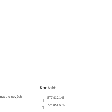
Kontakt
rmace o nových
577 912 148
725 851 576