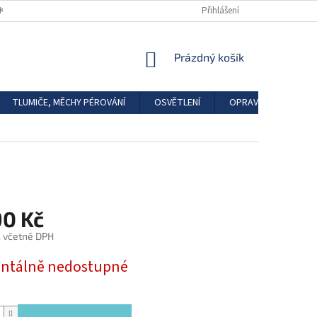
DKAZY
REGISTRACE
Přihlášení
NÁKUPNÍ
Prázdný košík
KOŠÍK
TLUMIČE, MĚCHY PÉROVÁNÍ
OSVĚTLENÍ
OPRAVÁRENSKÉ SAD
90 Kč
č včetně DPH
tálně nedostupné