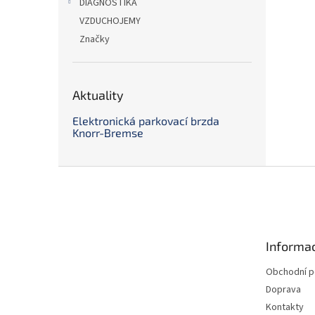
DIAGNOSTIKA
VZDUCHOJEMY
Značky
Aktuality
Elektronická parkovací brzda
Knorr-Bremse
Z
á
p
a
t
Informac
í
Obchodní 
Doprava
Kontakty