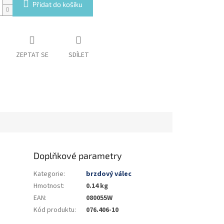
Přidat do košíku
ZEPTAT SE
SDÍLET
Doplňkové parametry
Kategorie
:
brzdový válec
Hmotnost
:
0.14 kg
EAN
:
080055W
Kód produktu
:
076.406-10