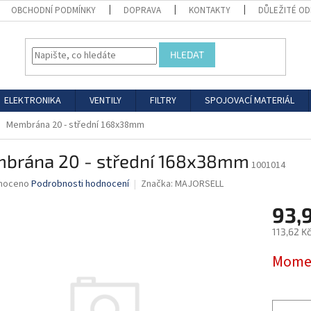
OBCHODNÍ PODMÍNKY
DOPRAVA
KONTAKTY
DŮLEŽITÉ O
HLEDAT
ELEKTRONIKA
VENTILY
FILTRY
SPOJOVACÍ MATERIÁL
Membrána 20 - střední 168x38mm
brána 20 - střední 168x38mm
1001014
né
noceno
Podrobnosti hodnocení
Značka:
MAJORSELL
ní
93,
u
113,62 K
Měrná
Momen
cena:
ek.