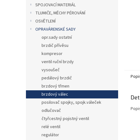
n
SPOJOVACÍ MATERIÁL
e
TLUMIČE, MĚCHY PÉROVÁNÍ
l
OSVĚTLENÍ
OPRAVÁRENSKÉ SADY
opr.sady ostatní
brzdič přívěsu
kompresor
ventil ruční brzdy
vysoušeč
Popi
pedálový brzdič
brzdový třmen
brzdový válec
Det
posilovač spojky, spojk.váleček
Popi
odlučovač
čtyřcestný pojistný ventil
relé ventil
regulátor