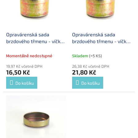
i
r
s
o
p
d
r
u
o
k
d
t
Opravárenská sada
Opravárenská sada
u
ů
brzdového třmenu - víčko
brzdového třmenu - víčko
k
40,2x25,0 mm
40,2x25,0 mm
t
Momentálně nedostupné
Skladem
(>5 KS)
ů
19,97 Kč včetně DPH
26,38 Kč včetně DPH
16,50 Kč
21,80 Kč
Do košíku
Do košíku