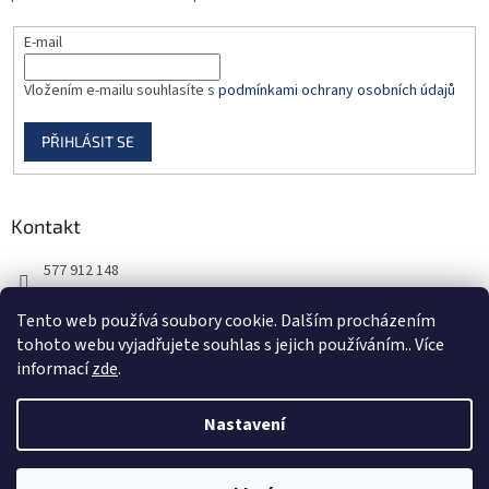
E-mail
Vložením e-mailu souhlasíte s
podmínkami ochrany osobních údajů
PŘIHLÁSIT SE
Kontakt
577 912 148
725 851 576
Tento web používá soubory cookie. Dalším procházením
tohoto webu vyjadřujete souhlas s jejich používáním.. Více
informací
zde
.
Nastavení
Vytvořil Shoptet