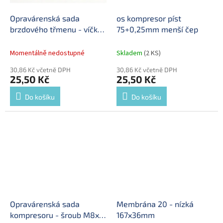
Opravárenská sada
os kompresor píst
brzdového třmenu - víčko
75+0,25mm menší čep
40,2x14,0 mm
Momentálně nedostupné
Skladem
(2 KS)
30,86 Kč včetně DPH
30,86 Kč včetně DPH
25,50 Kč
25,50 Kč
Do košíku
Do košíku
Opravárenská sada
Membrána 20 - nízká
kompresoru - šroub M8x16
167x36mm