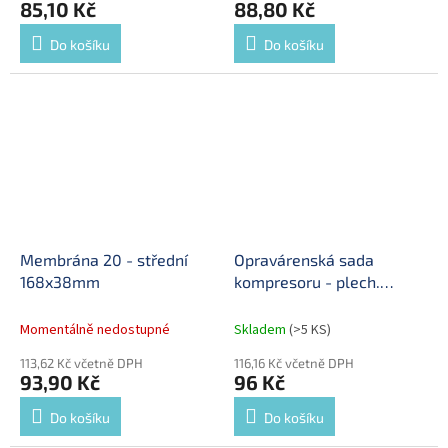
85,10 Kč
88,80 Kč
Do košíku
Do košíku
Membrána 20 - střední
Opravárenská sada
168x38mm
kompresoru - plech.
těsnění
Momentálně nedostupné
Skladem
(>5 KS)
113,62 Kč včetně DPH
116,16 Kč včetně DPH
93,90 Kč
96 Kč
Do košíku
Do košíku