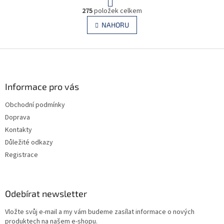
t
O
r
275
položek celkem
v
á
l
NAHORU
n
á
k
d
o
v
Z
a
á
c
á
n
í
p
í
p
a
Informace pro vás
r
t
v
Obchodní podmínky
í
k
Doprava
y
v
Kontakty
ý
Důležité odkazy
p
Registrace
i
s
u
Odebírat newsletter
Vložte svůj e-mail a my vám budeme zasílat informace o nových
produktech na našem e-shopu.