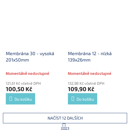
Membrána 30 - vysoká
Membrána 12 - nízká
201x50mm
139x26mm
Momentálně nedostupné
Momentálně nedostupné
121,61 Kč včetně DPH
132,98 Kč včetně DPH
100,50 Kč
109,90 Kč
Do košíku
Do košíku
NAČÍST 12 DALŠÍCH
S
1
23