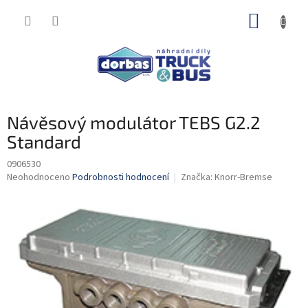
Přejít
NÁKUP
na
obsah
KOŠÍK
Návěsový modulátor TEBS G2.2
Standard
0906530
Průměrné
Neohodnoceno
Podrobnosti hodnocení
Značka:
Knorr-Bremse
hodnocení
produktu
je
0,0
z
5
hvězdiček.