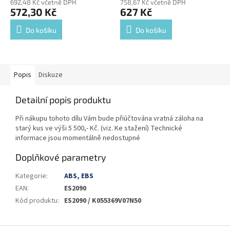
692,48 Kč včetně DPH
758,67 Kč včetně DPH
572,30 Kč
627 Kč
Do košíku
Do košíku
Popis
Diskuze
Detailní popis produktu
Při nákupu tohoto dílu Vám bude přiúčtována vratná záloha na
starý kus ve výši 5 500,- Kč. (viz. Ke stažení) Technické
informace jsou momentálně nedostupné
Doplňkové parametry
Kategorie
:
ABS, EBS
EAN
:
ES2090
Kód produktu
:
ES2090 / K055369V07N50