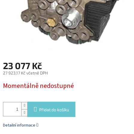
23 077 Kč
27 923,17 Kč včetně DPH
Měrná
Momentálně nedostupné
cena:
Přidat do košíku
Detailní informace