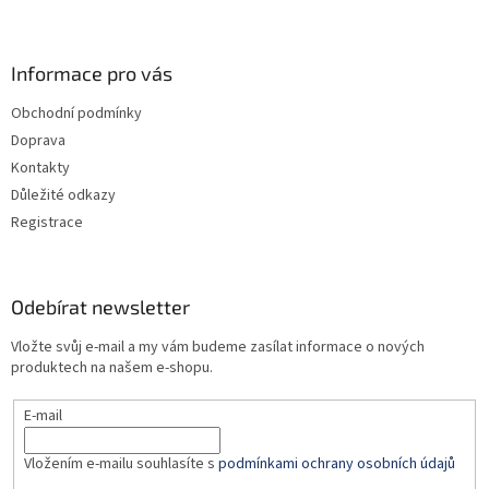
Z
á
p
a
Informace pro vás
t
Obchodní podmínky
í
Doprava
Kontakty
Důležité odkazy
Registrace
Odebírat newsletter
Vložte svůj e-mail a my vám budeme zasílat informace o nových
produktech na našem e-shopu.
E-mail
Vložením e-mailu souhlasíte s
podmínkami ochrany osobních údajů