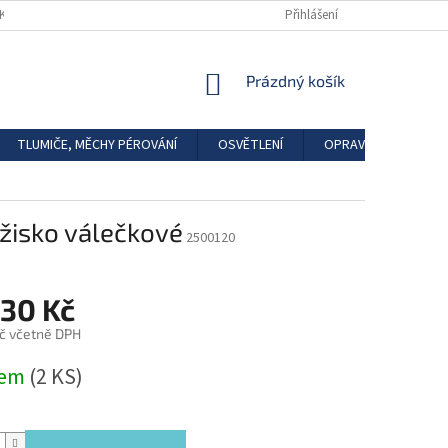
DKAZY
REGISTRACE
Přihlášení
NÁKUPNÍ
Prázdný košík
KOŠÍK
TLUMIČE, MĚCHY PÉROVÁNÍ
OSVĚTLENÍ
OPRAVÁRENSKÉ SAD
žisko válečkové
2500120
,30 Kč
č včetně DPH
dem
(2 KS)