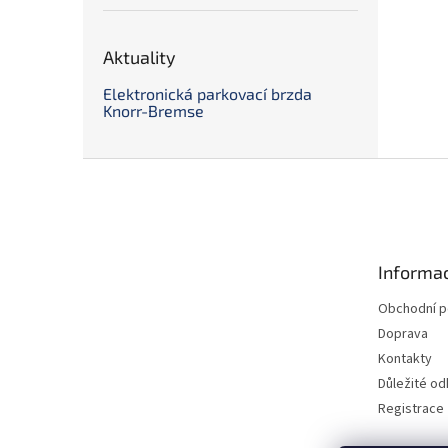
Aktuality
Elektronická parkovací brzda
Knorr-Bremse
Z
á
p
a
t
Informac
í
Obchodní 
Doprava
Kontakty
Důležité o
Registrace