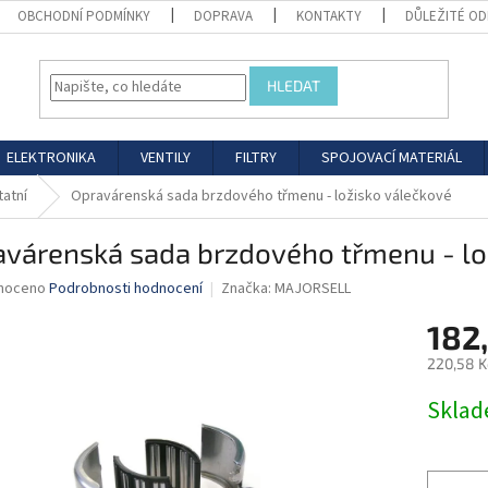
OBCHODNÍ PODMÍNKY
DOPRAVA
KONTAKTY
DŮLEŽITÉ O
HLEDAT
ELEKTRONIKA
VENTILY
FILTRY
SPOJOVACÍ MATERIÁL
tatní
Opravárenská sada brzdového třmenu - ložisko válečkové
avárenská sada brzdového třmenu - lo
né
noceno
Podrobnosti hodnocení
Značka:
MAJORSELL
ní
182
u
220,58 K
Měrná
Skla
cena:
ek.