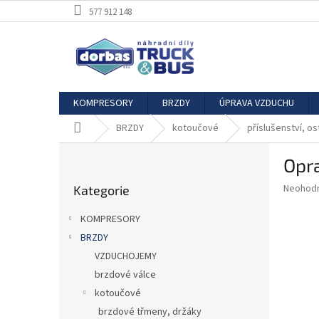
Přejít
577 912 148
na
obsah
KOMPRESORY
BRZDY
ÚPRAVA VZDUCHU
Domů
BRZDY
kotoučové
příslušenství, os
P
Opr
o
Přeskočit
s
Průměr
Neohod
Kategorie
kategorie
t
hodnoce
r
produkt
KOMPRESORY
a
je
BRZDY
0,0
n
z
VZDUCHOJEMY
n
5
í
brzdové válce
hvězdič
p
kotoučové
a
brzdové třmeny, držáky