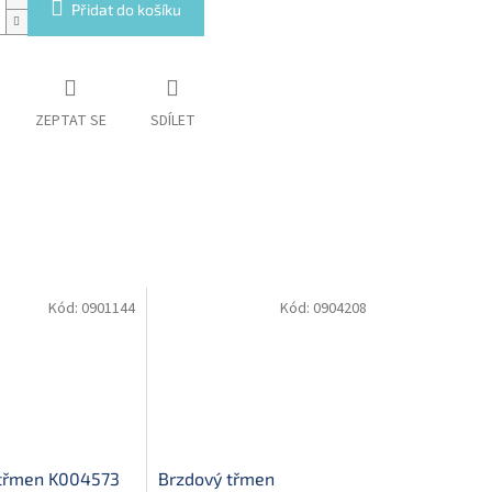
Přidat do košíku
ZEPTAT SE
SDÍLET
Kód:
0901144
Kód:
0904208
 třmen K004573
Brzdový třmen