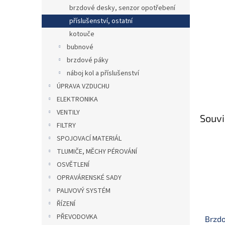
n
brzdové desky, senzor opotřebení
e
příslušenství, ostatní
l
kotouče
bubnové
brzdové páky
náboj kol a příslušenství
ÚPRAVA VZDUCHU
ELEKTRONIKA
VENTILY
Souvi
FILTRY
SPOJOVACÍ MATERIÁL
TLUMIČE, MĚCHY PÉROVÁNÍ
OSVĚTLENÍ
OPRAVÁRENSKÉ SADY
PALIVOVÝ SYSTÉM
ŘÍZENÍ
PŘEVODOVKA
Brzd