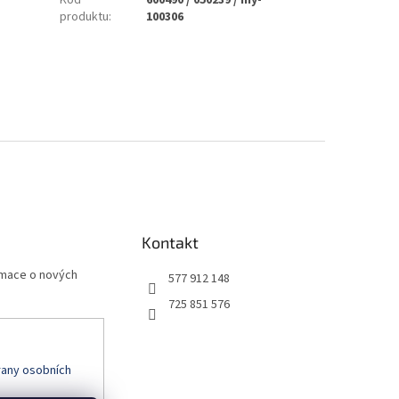
produktu
:
100306
Kontakt
rmace o nových
577 912 148
725 851 576
any osobních