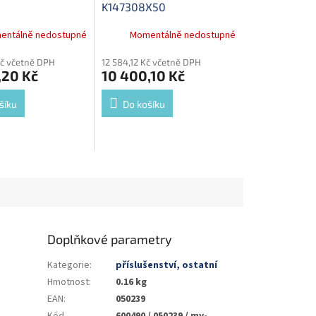
K147308X50
entálně nedostupné
Momentálně nedostupné
Kč včetně DPH
12 584,12 Kč včetně DPH
,20 Kč
10 400,10 Kč
šíku
Do košíku
Doplňkové parametry
Kategorie
:
příslušenství, ostatní
Hmotnost
:
0.16 kg
EAN
:
050239
Kód
600490 / 050239 / my-