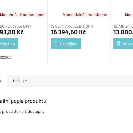
Momentálně nedostupné
Momentálně nedostupné
Mom
,50 Kč včetně DPH
19 837,47 Kč včetně DPH
15 730,24 
93,80 Kč
16 394,60 Kč
13 000
o košíku
Do košíku
Do ko
202301
s
Diskuze
ailní popis produktu
s produktu není dostupný