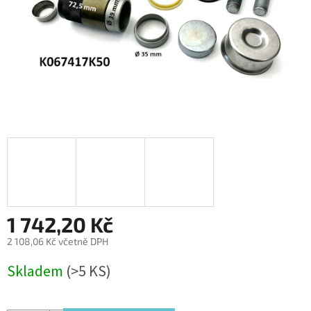
1 742,20 Kč
2 108,06 Kč včetně DPH
Měrná
Skladem
(>5 KS)
cena: