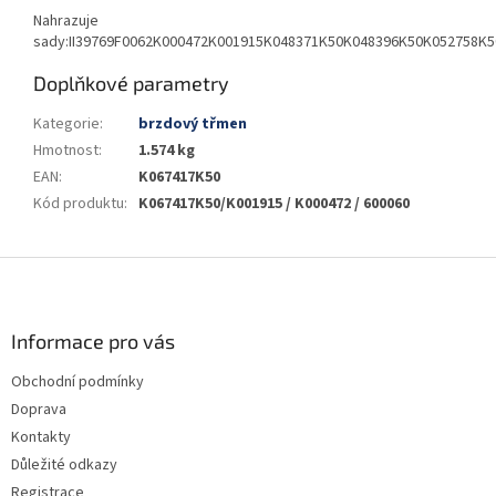
Nahrazuje
sady:II39769F0062K000472K001915K048371K50K048396K50K052758K
Doplňkové parametry
Kategorie
:
brzdový třmen
Hmotnost
:
1.574 kg
EAN
:
K067417K50
Kód produktu
:
K067417K50/K001915 / K000472 / 600060
Z
á
p
a
Informace pro vás
t
Obchodní podmínky
í
Doprava
Kontakty
Důležité odkazy
Registrace