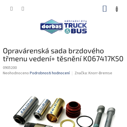
Přejít
NÁKUP
na
obsah
KOŠÍK
Opravárenská sada brzdového
třmenu vedení+ těsnění K067417K50
0905200
Průměrné
Neohodnoceno
Podrobnosti hodnocení
Značka:
Knorr-Bremse
hodnocení
produktu
je
0,0
z
5
hvězdiček.