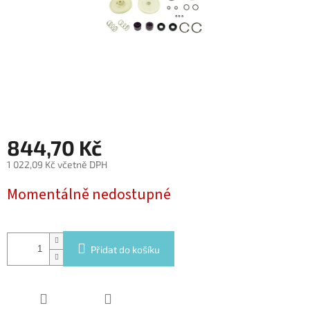
844,70 Kč
1 022,09 Kč včetně DPH
Měrná
Momentálně nedostupné
cena:
Přidat do košíku