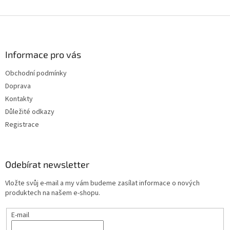
Z
á
p
a
Informace pro vás
t
Obchodní podmínky
í
Doprava
Kontakty
Důležité odkazy
Registrace
Odebírat newsletter
Vložte svůj e-mail a my vám budeme zasílat informace o nových
produktech na našem e-shopu.
E-mail