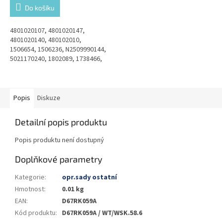
Do košíku
4801020107, 4801020147,
4801020140, 480102010,
1506654, 1506236, N2509990144,
5021170240, 1802089, 1738466,
053404, 056662, WA4801020140
Popis
Diskuze
Detailní popis produktu
Popis produktu není dostupný
Doplňkové parametry
Kategorie
:
opr.sady ostatní
Hmotnost
:
0.01 kg
EAN
:
D67RK059A
Kód produktu
:
D67RK059A / WT/WSK.58.6