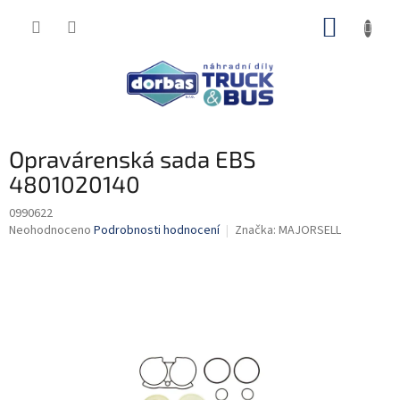
Přejít
NÁKUP
na
obsah
KOŠÍK
Opravárenská sada EBS
4801020140
0990622
Průměrné
Neohodnoceno
Podrobnosti hodnocení
Značka:
MAJORSELL
hodnocení
produktu
je
0,0
z
5
hvězdiček.