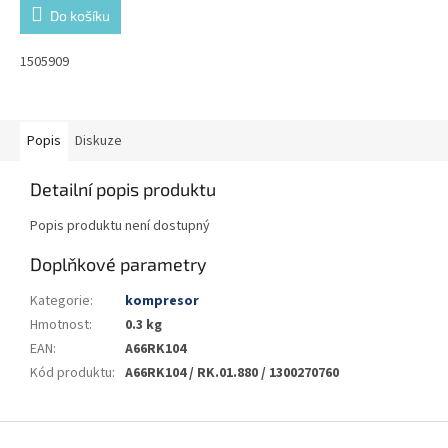
Do košíku
1505909
Popis
Diskuze
Detailní popis produktu
Popis produktu není dostupný
Doplňkové parametry
Kategorie
:
kompresor
Hmotnost
:
0.3 kg
EAN
:
A66RK104
Kód produktu
:
A66RK104 / RK.01.880 / 1300270760
Z