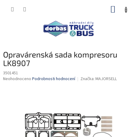
Přejít
NÁKUP
na
obsah
KOŠÍK
Opravárenská sada kompresoru
LK8907
3501451
Průměrné
Neohodnoceno
Podrobnosti hodnocení
Značka:
MAJORSELL
hodnocení
produktu
je
0,0
z
5
hvězdiček.