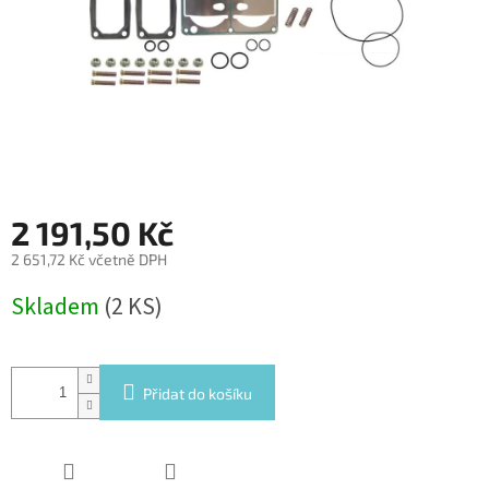
2 191,50 Kč
2 651,72 Kč včetně DPH
Měrná
Skladem
(2 KS)
cena:
Přidat do košíku