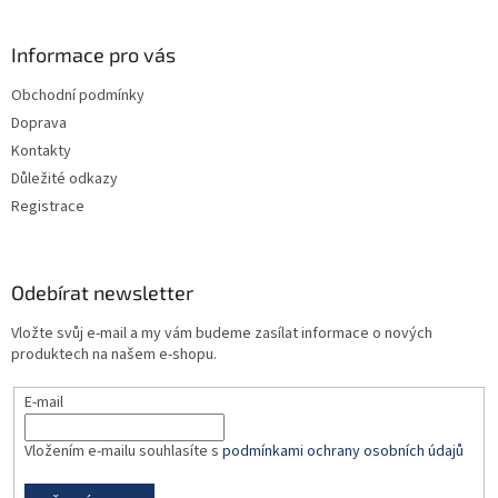
á
p
a
Informace pro vás
t
Obchodní podmínky
í
Doprava
Kontakty
Důležité odkazy
Registrace
Odebírat newsletter
Vložte svůj e-mail a my vám budeme zasílat informace o nových
produktech na našem e-shopu.
E-mail
Vložením e-mailu souhlasíte s
podmínkami ochrany osobních údajů