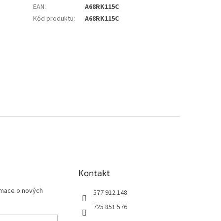
EAN
:
A68RK115C
Kód produktu
:
A68RK115C
Kontakt
rmace o nových
577 912 148
725 851 576