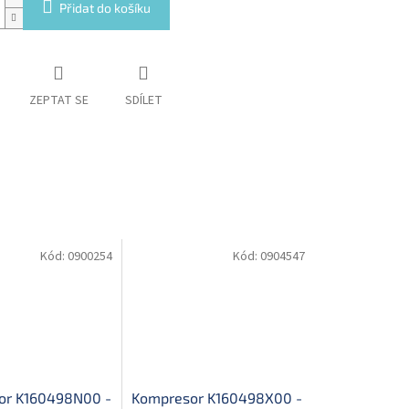
Přidat do košíku
ZEPTAT SE
SDÍLET
Kód:
0900254
Kód:
0904547
or K160498N00 -
Kompresor K160498X00 -