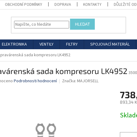
OBCHODNÍ PODMÍNKY
DOPRAVA
KONTAKTY
DŮLEŽITÉ O
HLEDAT
ELEKTRONIKA
VENTILY
FILTRY
SPOJOVACÍ MATERIÁL
pravárenská sada kompresoru LK4952
avárenská sada kompresoru LK4952
3500
né
noceno
Podrobnosti hodnocení
Značka:
MAJORSELL
ní
738
u
893,34 K
Měrná
Skla
cena:
ek.