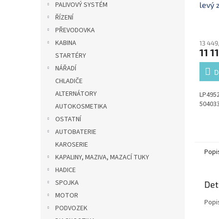
levý 
PALIVOVÝ SYSTÉM
ŘÍZENÍ
PŘEVODOVKA
KABINA
13 449
11 1
STARTÉRY
NÁŘADÍ
D
CHLADIČE
ALTERNÁTORY
LP4952
504033
AUTOKOSMETIKA
OSTATNÍ
AUTOBATERIE
KAROSERIE
Popi
KAPALINY, MAZIVA, MAZACÍ TUKY
HADICE
SPOJKA
Det
MOTOR
Popi
PODVOZEK