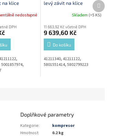
Další
t na klice
levý závit na klice
produkt
entálně nedostupné
Skladem
(>5 KS)
četně DPH
11 663,92 Kč včetně DPH
Kč
9 639,60 Kč
šíku
Do košíku
41211122,
41211340, 41211122,
 5001857974,
5801551414, 5802799223
7
Doplňkové parametry
Kategorie
:
kompresor
Hmotnost
:
0.2 kg