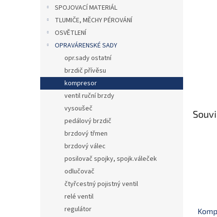
n
SPOJOVACÍ MATERIÁL
e
TLUMIČE, MĚCHY PÉROVÁNÍ
l
OSVĚTLENÍ
OPRAVÁRENSKÉ SADY
opr.sady ostatní
brzdič přívěsu
kompresor
ventil ruční brzdy
vysoušeč
Souvi
pedálový brzdič
brzdový třmen
brzdový válec
posilovač spojky, spojk.váleček
odlučovač
čtyřcestný pojistný ventil
relé ventil
regulátor
Komp