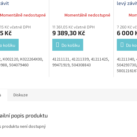
závit
levý závi
Momentálně nedostupné
Momentálně nedostupné
Mom
,15 Kč včetně DPH
11 361,05 Kč včetně DPH
7 260 Kč v
15 Kč
9 389,30 Kč
6 000 
o košíku
Do košíku
Do ko
, K002120, K022264X00,
41211121, 41211339, 41211425,
41211340, 
988, 504079460
99471919, 504308843
504293730,
580121616
s
Diskuze
ailní popis produktu
s produktu není dostupný