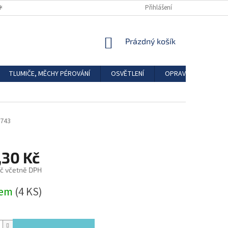
DKAZY
REGISTRACE
Přihlášení
NÁKUPNÍ
Prázdný košík
KOŠÍK
TLUMIČE, MĚCHY PÉROVÁNÍ
OSVĚTLENÍ
OPRAVÁRENSKÉ SAD
743
,30 Kč
č včetně DPH
dem
(4 KS)