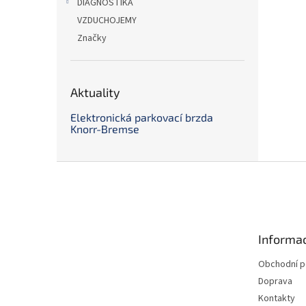
DIAGNOSTIKA
VZDUCHOJEMY
Značky
Aktuality
Elektronická parkovací brzda
Knorr-Bremse
Z
á
p
a
t
Informac
í
Obchodní 
Doprava
Kontakty