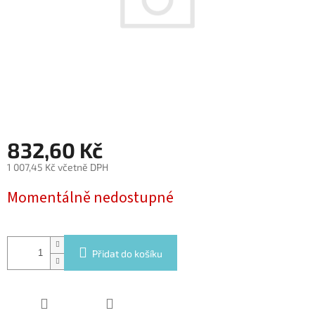
832,60 Kč
1 007,45 Kč včetně DPH
Měrná
Momentálně nedostupné
cena:
Přidat do košíku