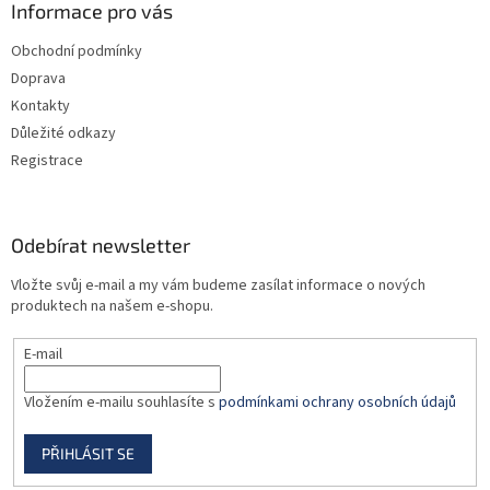
a
Informace pro vás
t
Obchodní podmínky
í
Doprava
Kontakty
Důležité odkazy
Registrace
Odebírat newsletter
Vložte svůj e-mail a my vám budeme zasílat informace o nových
produktech na našem e-shopu.
E-mail
Vložením e-mailu souhlasíte s
podmínkami ochrany osobních údajů
PŘIHLÁSIT SE