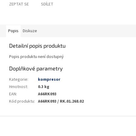
ZEPTAT SE
SDÍLET
Popis
Diskuze
Detailní popis produktu
Popis produktu není dostupný
Doplňkové parametry
Kategorie
:
kompresor
Hmotnost
:
0.3 kg
EAN
:
A66RK093
Kód produktu
:
A66RK093 / RK.01.268.02
Z
á
p