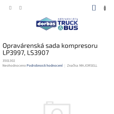
Přejít
NÁKUP
na
obsah
KOŠÍK
Opravárenská sada kompresoru
LP3997, LS3907
3501302
Průměrné
Neohodnoceno
Podrobnosti hodnocení
Značka:
MAJORSELL
hodnocení
produktu
je
0,0
z
5
hvězdiček.