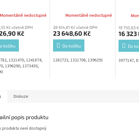
Momentálně nedostupné
Momentálně nedostupné
Mom
,55 Kč včetně DPH
28 614,81 Kč včetně DPH
19 750,83 
26,90 Kč
23 648,60 Kč
16 323
o košíku
Do košíku
Do ko
82, 1321470, 1241874,
1282723, 1321708, 1396291
3977147, 8
0, 1396290, 1373430,
90
s
Diskuze
ailní popis produktu
s produktu není dostupný