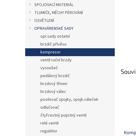
n
SPOJOVACÍ MATERIÁL
e
TLUMIČE, MĚCHY PÉROVÁNÍ
l
OSVĚTLENÍ
OPRAVÁRENSKÉ SADY
opr.sady ostatní
brzdič přívěsu
kompresor
ventil ruční brzdy
vysoušeč
Souvi
pedálový brzdič
brzdový třmen
brzdový válec
posilovač spojky, spojk.váleček
odlučovač
čtyřcestný pojistný ventil
relé ventil
regulátor
Komp