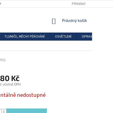
DKAZY
REGISTRACE
Přihlášení
NÁKUPNÍ
Prázdný košík
KOŠÍK
TLUMIČE, MĚCHY PÉROVÁNÍ
OSVĚTLENÍ
OPRAVÁRENSKÉ SAD
0711
,80 Kč
č včetně DPH
tálně nedostupné