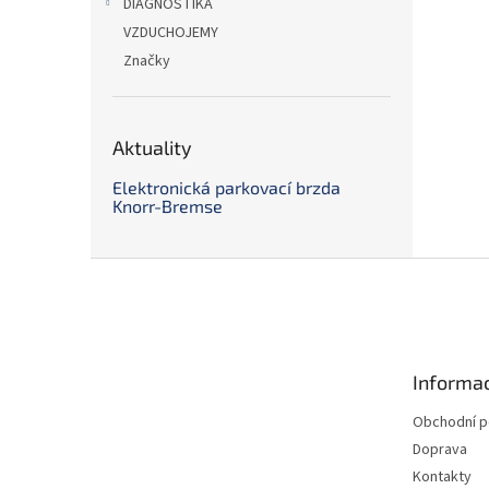
DIAGNOSTIKA
VZDUCHOJEMY
Značky
Aktuality
Elektronická parkovací brzda
Knorr-Bremse
Z
á
p
a
t
Informac
í
Obchodní 
Doprava
Kontakty