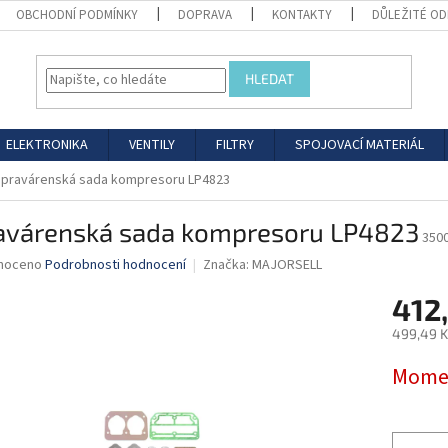
OBCHODNÍ PODMÍNKY
DOPRAVA
KONTAKTY
DŮLEŽITÉ O
HLEDAT
ELEKTRONIKA
VENTILY
FILTRY
SPOJOVACÍ MATERIÁL
pravárenská sada kompresoru LP4823
avárenská sada kompresoru LP4823
350
né
noceno
Podrobnosti hodnocení
Značka:
MAJORSELL
ní
412
u
499,49 K
Měrná
Momen
cena:
ek.