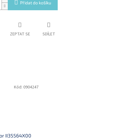
Přidat do košíku
ZEPTAT SE
SDÍLET
Kód:
0904247
or II35564X00