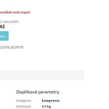
entálně nedostupné
Kč včetně DPH
 Kč
šíku
113270, 8129779
Doplňkové parametry
Kategorie
:
kompresor
Hmotnost
:
0.3 kg