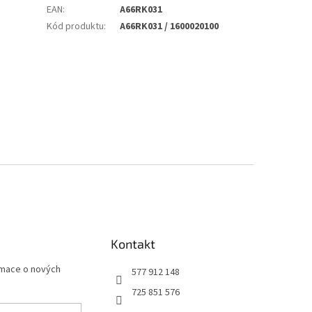
EAN
:
A66RK031
Kód produktu
:
A66RK031 / 1600020100
Kontakt
rmace o nových
577 912 148
725 851 576