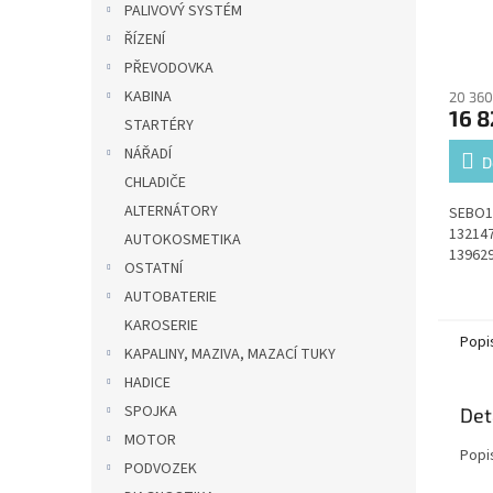
PALIVOVÝ SYSTÉM
ŘÍZENÍ
PŘEVODOVKA
KABINA
20 360
16 8
STARTÉRY
NÁŘADÍ
D
CHLADIČE
ALTERNÁTORY
SEBO17
132147
AUTOKOSMETIKA
13962
OSTATNÍ
AUTOBATERIE
KAROSERIE
Popi
KAPALINY, MAZIVA, MAZACÍ TUKY
HADICE
SPOJKA
Det
MOTOR
Popi
PODVOZEK