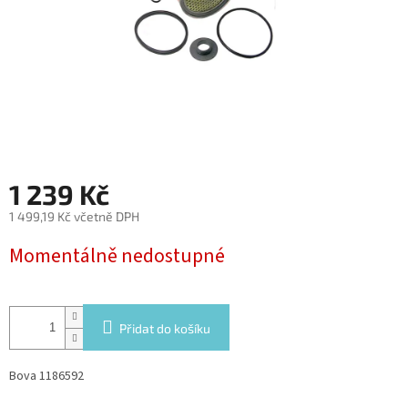
1 239 Kč
1 499,19 Kč včetně DPH
Měrná
Momentálně nedostupné
cena:
Přidat do košíku
Bova 1186592