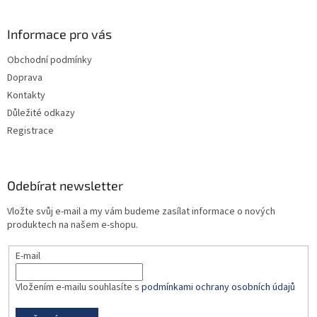
á
p
a
Informace pro vás
t
Obchodní podmínky
í
Doprava
Kontakty
Důležité odkazy
Registrace
Odebírat newsletter
Vložte svůj e-mail a my vám budeme zasílat informace o nových
produktech na našem e-shopu.
E-mail
Vložením e-mailu souhlasíte s
podmínkami ochrany osobních údajů