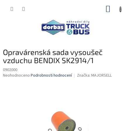
Přejít
NÁKUP
na
obsah
KOŠÍK
Opravárenská sada vysoušeč
vzduchu BENDIX SK2914/1
0902000
Průměrné
Neohodnoceno
Podrobnosti hodnocení
Značka:
MAJORSELL
hodnocení
produktu
je
0,0
z
5
hvězdiček.