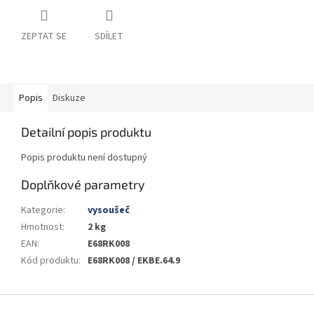
ZEPTAT SE
SDÍLET
Popis
Diskuze
Detailní popis produktu
Popis produktu není dostupný
Doplňkové parametry
Kategorie
:
vysoušeč
Hmotnost
:
2 kg
EAN
:
E68RK008
Kód produktu
:
E68RK008 / EKBE.64.9
Z