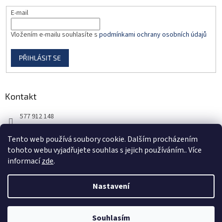
E-mail
Vložením e-mailu souhlasíte s
podmínkami ochrany osobních údajů
PŘIHLÁSIT SE
Kontakt
577 912 148
725 851 576
Tento web používá soubory cookie. Dalším procházením
tohoto webu vyjadřujete souhlas s jejich používáním.. Více
informací
zde
.
Nastavení
Vytvořil Shoptet
Souhlasím
Copyright 2026
DORBAS, s.r.o.
. Všechna práva vyhrazena.