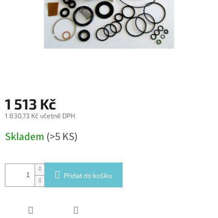
1 513 Kč
1 830,73 Kč včetně DPH
Měrná
Skladem
(>5 KS)
cena:
Přidat do košíku