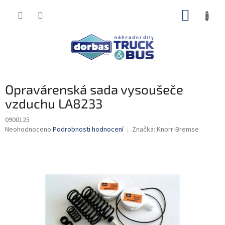
Přejít
NÁKUP
na
obsah
KOŠÍK
Opravárenská sada vysoušeče
vzduchu LA8233
0900125
Průměrné
Neohodnoceno
Podrobnosti hodnocení
Značka:
Knorr-Bremse
hodnocení
produktu
je
0,0
z
5
hvězdiček.