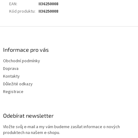
EAN
:
II36250008
Kód produktu
:
II36250008
Z
á
p
a
Informace pro vás
t
Obchodní podmínky
í
Doprava
Kontakty
Důležité odkazy
Registrace
Odebírat newsletter
Vložte svůj e-mail a my vám budeme zasílat informace o nových
produktech na našem e-shopu.