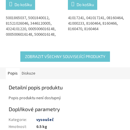
Do košíku
Do košíku
5001865037, 5001840012,
41017241, 041017241, 08160464,
81521026046, 3446120005,
41000233, 8160464, 8160466,
4324101220, 0005006016148,
8160470, 8160464
0005006016148, 5006016148,
E4324100000, 4436120005
ZOBRAZIT VŠECHNY SOUVISEJÍCÍ PRODUKTY
Popis
Diskuze
Detailní popis produktu
Popis produktu není dostupný
Doplňkové parametry
Kategorie
:
vysoušeč
Hmotnost
:
0.5 kg