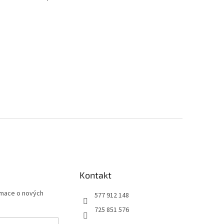
Kontakt
rmace o nových
577 912 148
725 851 576