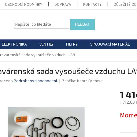
OBCHODNÍ PODMÍNKY
DOPRAVA
KONTAKTY
DŮLEŽITÉ O
HLEDAT
ELEKTRONIKA
VENTILY
FILTRY
SPOJOVACÍ MATERIÁL
ravárenská sada vysoušeče vzduchu LA9...
avárenská sada vysoušeče vzduchu LA9
né
noceno
Podrobnosti hodnocení
Značka:
Knorr-Bremse
ní
1 41
u
1 712,03
Měrná
Momen
cena:
ek.