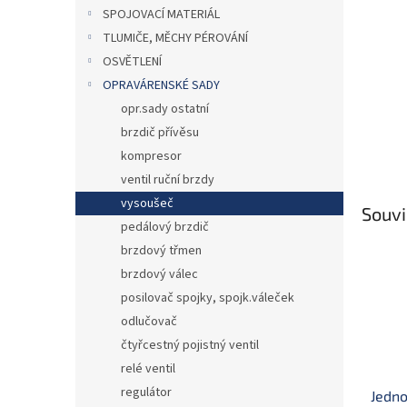
n
SPOJOVACÍ MATERIÁL
e
TLUMIČE, MĚCHY PÉROVÁNÍ
l
OSVĚTLENÍ
OPRAVÁRENSKÉ SADY
opr.sady ostatní
brzdič přívěsu
kompresor
ventil ruční brzdy
vysoušeč
Souvi
pedálový brzdič
brzdový třmen
brzdový válec
posilovač spojky, spojk.váleček
odlučovač
čtyřcestný pojistný ventil
relé ventil
regulátor
Jedno