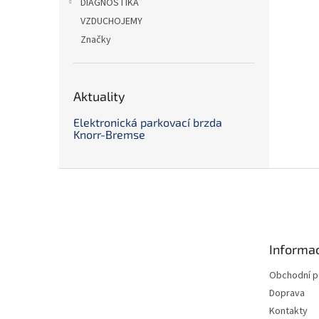
DIAGNOSTIKA
VZDUCHOJEMY
Značky
Aktuality
Elektronická parkovací brzda
Knorr-Bremse
Z
á
p
a
t
Informac
í
Obchodní 
Doprava
Kontakty