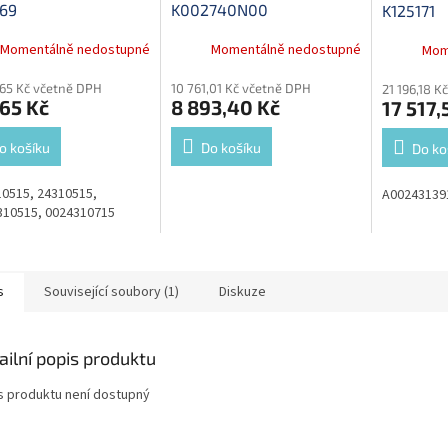
169
K002740N00
K125171
Momentálně nedostupné
Momentálně nedostupné
Mom
,65 Kč včetně DPH
10 761,01 Kč včetně DPH
21 196,18 K
65 Kč
8 893,40 Kč
17 517,
o košíku
Do košíku
Do ko
0515, 24310515,
A00243139
310515, 0024310715
s
Související soubory (1)
Diskuze
ailní popis produktu
s produktu není dostupný