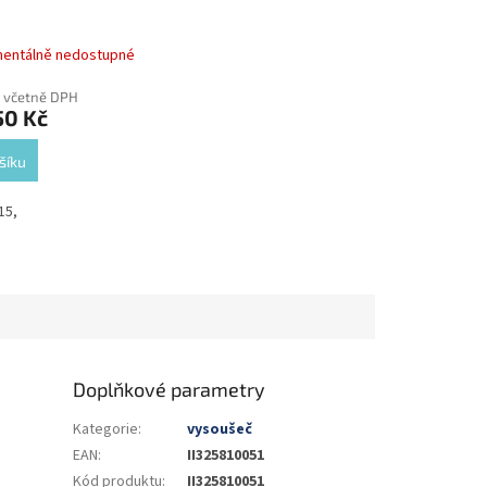
entálně nedostupné
č včetně DPH
50 Kč
šíku
15,
Doplňkové parametry
Kategorie
:
vysoušeč
EAN
:
II325810051
Kód produktu
:
II325810051