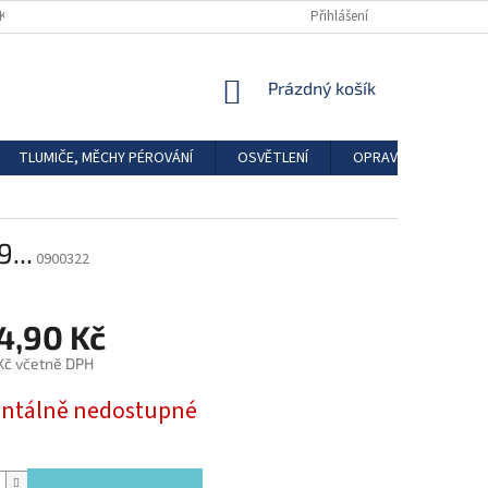
DKAZY
REGISTRACE
Přihlášení
NÁKUPNÍ
Prázdný košík
KOŠÍK
TLUMIČE, MĚCHY PÉROVÁNÍ
OSVĚTLENÍ
OPRAVÁRENSKÉ SAD
...
0900322
4,90 Kč
 Kč včetně DPH
tálně nedostupné