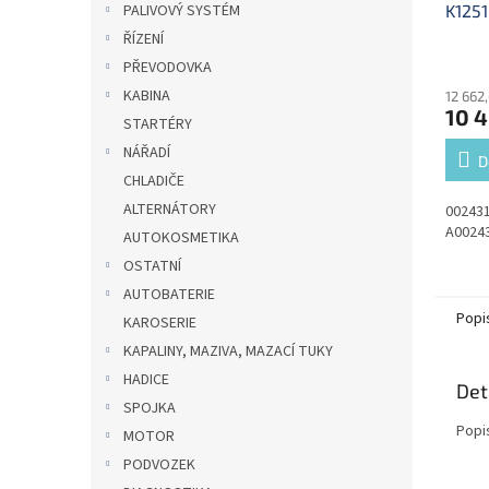
K125
PALIVOVÝ SYSTÉM
ŘÍZENÍ
PŘEVODOVKA
KABINA
12 662
10 4
STARTÉRY
NÁŘADÍ
D
CHLADIČE
ALTERNÁTORY
002431
A0024
AUTOKOSMETIKA
OSTATNÍ
AUTOBATERIE
Popi
KAROSERIE
KAPALINY, MAZIVA, MAZACÍ TUKY
HADICE
Det
SPOJKA
Popi
MOTOR
PODVOZEK