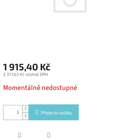
1 915,40 Kč
2 317,63 Kč včetně DPH
Měrná
Momentálně nedostupné
cena:
Přidat do košíku