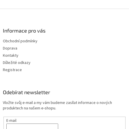
Z
á
p
a
Informace pro vás
t
Obchodní podmínky
í
Doprava
Kontakty
Důležité odkazy
Registrace
Odebírat newsletter
Vložte svůj e-mail a my vám budeme zasílat informace o nových
produktech na našem e-shopu.
E-mail