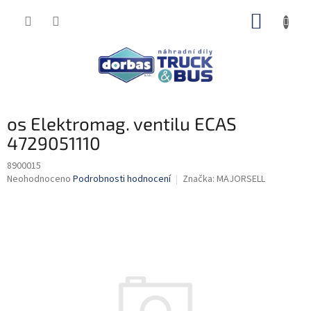
Přejít
NÁKUP
na
obsah
KOŠÍK
os Elektromag. ventilu ECAS
4729051110
8900015
Průměrné
Neohodnoceno
Podrobnosti hodnocení
Značka:
MAJORSELL
hodnocení
produktu
je
0,0
z
5
hvězdiček.