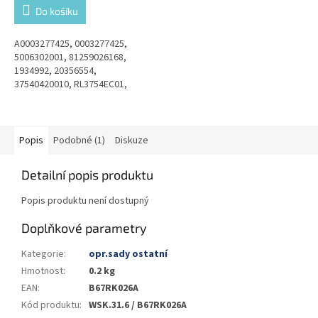
Do košíku
A0003277425, 0003277425,
5006302001, 81259026168,
1934992, 20356554,
37540420010, RL3754EC01,
11016533, 1934992, 1021402001,
1021404100
Popis
Podobné (1)
Diskuze
Detailní popis produktu
Popis produktu není dostupný
Doplňkové parametry
Kategorie
:
opr.sady ostatní
Hmotnost
:
0.2 kg
EAN
:
B67RK026A
Kód produktu
:
WSK.31.6 / B67RK026A