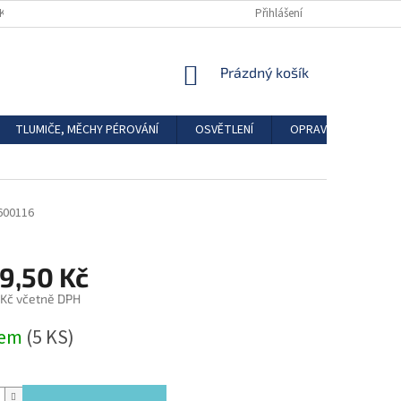
DKAZY
REGISTRACE
Přihlášení
NÁKUPNÍ
Prázdný košík
KOŠÍK
TLUMIČE, MĚCHY PÉROVÁNÍ
OSVĚTLENÍ
OPRAVÁRENSKÉ SAD
600116
9,50 Kč
 Kč včetně DPH
dem
(5 KS)