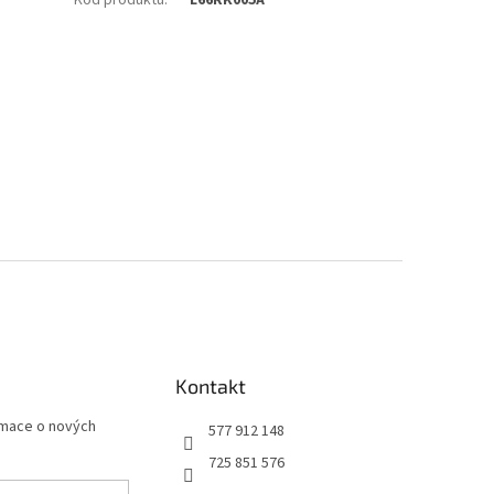
Kontakt
rmace o nových
577 912 148
725 851 576