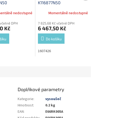
N50
K116877N50
entálně nedostupné
Momentálně nedostupné
č včetně DPH
7 825,68 Kč včetně DPH
50 Kč
6 467,50 Kč
šíku
Do košíku
1607426
Doplňkové parametry
Kategorie
:
vysoušeč
Hmotnost
:
0.2 kg
EAN
:
E66RK005A
Kód produktu
:
E66RK005A