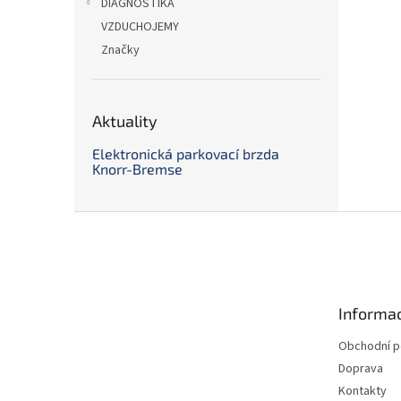
DIAGNOSTIKA
VZDUCHOJEMY
Značky
Aktuality
Elektronická parkovací brzda
Knorr-Bremse
Z
á
p
a
t
Informac
í
Obchodní 
Doprava
Kontakty