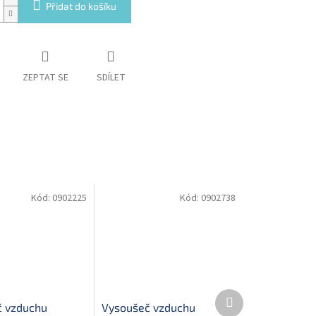
Přidat do košíku
ZEPTAT SE
SDÍLET
Kód:
0902225
Kód:
0902738
Další
 vzduchu
Vysoušeč vzduchu
produkt