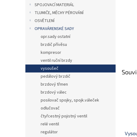
n
SPOJOVACÍ MATERIÁL
e
TLUMIČE, MĚCHY PÉROVÁNÍ
l
OSVĚTLENÍ
OPRAVÁRENSKÉ SADY
opr.sady ostatní
brzdič přívěsu
kompresor
ventil ruční brzdy
vysoušeč
Souvi
pedálový brzdič
brzdový třmen
brzdový válec
posilovač spojky, spojk.váleček
odlučovač
čtyřcestný pojistný ventil
relé ventil
regulátor
Vyso