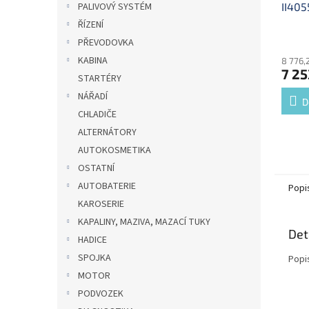
II40
PALIVOVÝ SYSTÉM
ŘÍZENÍ
PŘEVODOVKA
KABINA
8 776,
7 25
STARTÉRY
NÁŘADÍ
D
CHLADIČE
ALTERNÁTORY
AUTOKOSMETIKA
OSTATNÍ
AUTOBATERIE
Popi
KAROSERIE
KAPALINY, MAZIVA, MAZACÍ TUKY
Det
HADICE
SPOJKA
Popi
MOTOR
PODVOZEK