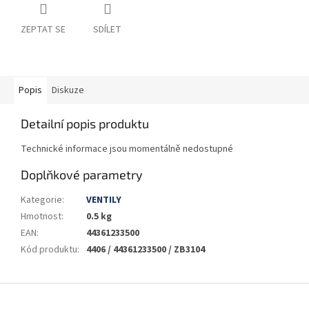
ZEPTAT SE
SDÍLET
Popis
Diskuze
Detailní popis produktu
Technické informace jsou momentálně nedostupné
Doplňkové parametry
Kategorie
:
VENTILY
Hmotnost
:
0.5 kg
EAN
:
44361233500
Kód produktu
:
4406 / 44361233500 / ZB3104
Z
á