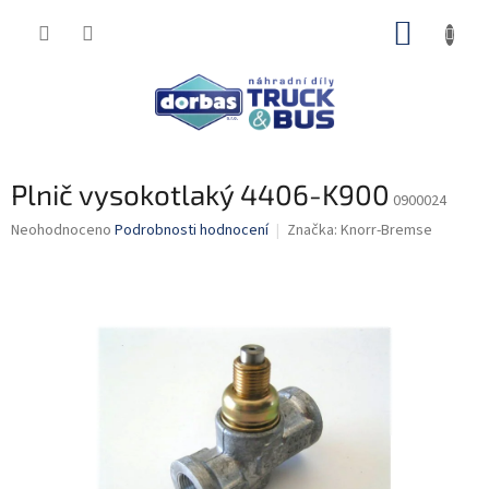
Přejít
NÁKUP
na
obsah
KOŠÍK
Plnič vysokotlaký 4406-K900
0900024
Průměrné
Neohodnoceno
Podrobnosti hodnocení
Značka:
Knorr-Bremse
hodnocení
produktu
je
0,0
z
5
hvězdiček.