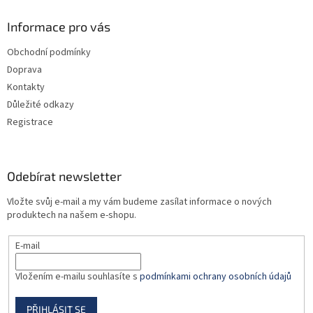
p
a
Informace pro vás
t
Obchodní podmínky
í
Doprava
Kontakty
Důležité odkazy
Registrace
Odebírat newsletter
Vložte svůj e-mail a my vám budeme zasílat informace o nových
produktech na našem e-shopu.
E-mail
Vložením e-mailu souhlasíte s
podmínkami ochrany osobních údajů
PŘIHLÁSIT SE