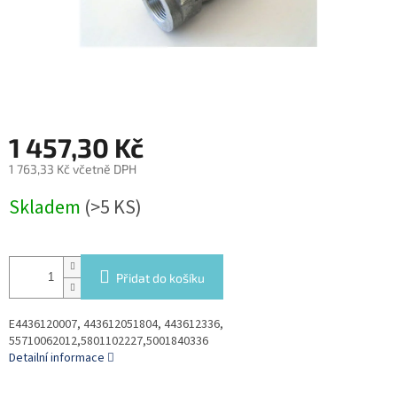
1 457,30 Kč
1 763,33 Kč včetně DPH
Měrná
Skladem
(>5 KS)
cena:
Přidat do košíku
E4436120007, 443612051804, 443612336,
55710062012,5801102227,5001840336
Detailní informace