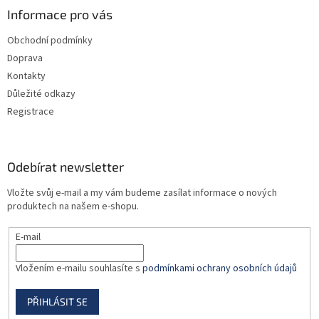
a
Informace pro vás
t
Obchodní podmínky
í
Doprava
Kontakty
Důležité odkazy
Registrace
Odebírat newsletter
Vložte svůj e-mail a my vám budeme zasílat informace o nových
produktech na našem e-shopu.
E-mail
Vložením e-mailu souhlasíte s
podmínkami ochrany osobních údajů
PŘIHLÁSIT SE