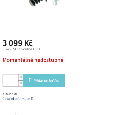
3 099 Kč
3 749,79 Kč včetně DPH
Měrná
Momentálně nedostupné
cena:
Přidat do košíku
41035646
Detailní informace