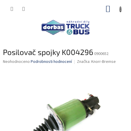
Přejít
NÁKUP
na
obsah
KOŠÍK
Posilovač spojky K004296
0900652
Průměrné
Neohodnoceno
Podrobnosti hodnocení
Značka:
Knorr-Bremse
hodnocení
produktu
je
0,0
z
5
hvězdiček.