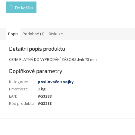
Do košíku
Popis
Podobné (1)
Diskuze
Detailní popis produktu
CENA PLATNÁ DO VYPRODÁNÍ ZÁSOBZdvih 78 mm
Doplňkové parametry
Kategorie
:
posilovače spojky
Hmotnost
:
3 kg
EAN
:
VG3288
Kód produktu
:
VG3288
Z
á
p