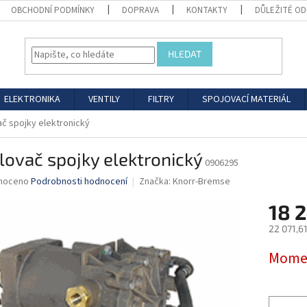
OBCHODNÍ PODMÍNKY
DOPRAVA
KONTAKTY
DŮLEŽITÉ O
HLEDAT
ELEKTRONIKA
VENTILY
FILTRY
SPOJOVACÍ MATERIÁL
ač spojky elektronický
lovač spojky elektronický
0906295
né
noceno
Podrobnosti hodnocení
Značka:
Knorr-Bremse
ní
18 2
u
22 071,6
Měrná
Momen
cena:
ek.