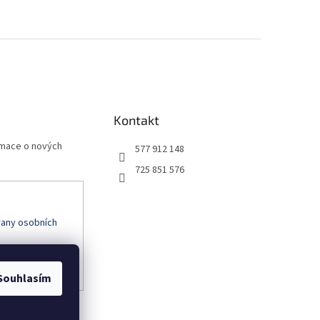
Kontakt
rmace o nových
577 912 148
725 851 576
any osobních
Souhlasím