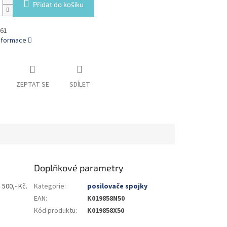
Přidat do košíku
61
informace
ZEPTAT SE
SDÍLET
Doplňkové parametry
 500,- Kč.
Kategorie
:
posilovače spojky
EAN
:
K019858N50
Kód produktu
:
K019858X50