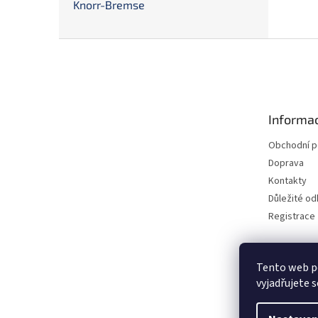
Knorr-Bremse
Z
á
p
a
t
Informac
í
Obchodní 
Doprava
Kontakty
Důležité o
Registrace
Tento web p
vyjadřujete s