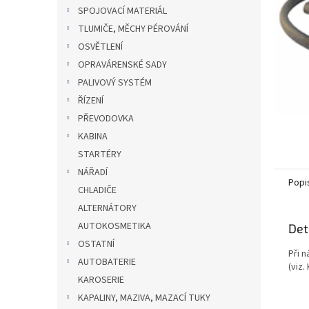
n
SPOJOVACÍ MATERIÁL
e
TLUMIČE, MĚCHY PÉROVÁNÍ
l
OSVĚTLENÍ
OPRAVÁRENSKÉ SADY
PALIVOVÝ SYSTÉM
ŘÍZENÍ
PŘEVODOVKA
KABINA
STARTÉRY
NÁŘADÍ
Popi
CHLADIČE
ALTERNÁTORY
AUTOKOSMETIKA
Det
OSTATNÍ
Při n
AUTOBATERIE
(viz
KAROSERIE
KAPALINY, MAZIVA, MAZACÍ TUKY