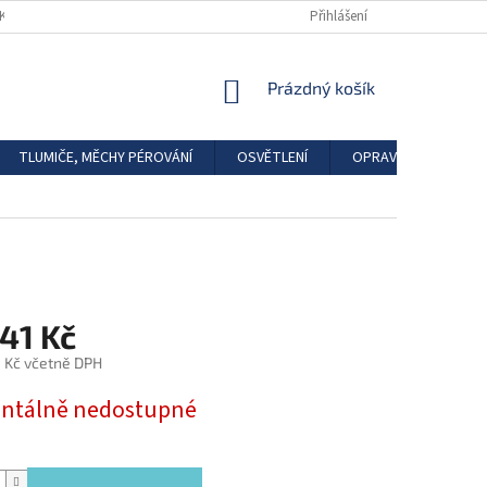
DKAZY
REGISTRACE
Přihlášení
NÁKUPNÍ
Prázdný košík
KOŠÍK
TLUMIČE, MĚCHY PÉROVÁNÍ
OSVĚTLENÍ
OPRAVÁRENSKÉ SAD
41 Kč
1 Kč včetně DPH
tálně nedostupné