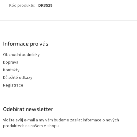
Kód produktu
:
DR3529
Z
á
p
a
Informace pro vás
t
Obchodní podmínky
í
Doprava
Kontakty
Důležité odkazy
Registrace
Odebírat newsletter
Vložte svůj e-mail a my vám budeme zasílat informace o nových
produktech na našem e-shopu.