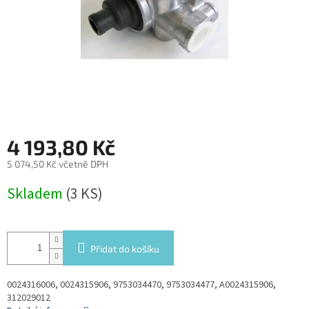
4 193,80 Kč
5 074,50 Kč včetně DPH
Měrná
Skladem
(3 KS)
cena:
Přidat do košíku
0024316006, 0024315906, 9753034470, 9753034477, A0024315906,
312029012