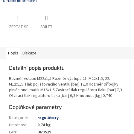
Detailní informace
ZEPTAT SE
SDÍLET
Popis
Diskuze
Detailní popis produktu
Rozměr vstupu M22x1,5 Rozměr výstupu 21: M22x1,5; 22:
M12x1,5 Tlak pojišťovacího ventilu [bar] 12,0 Rozměr přípojky
plniče pneumatik M16x1,5 Zavírací tlak regulátoru tlaku [bar] 7,3
Otvírací tlak regulátoru tlaku [bar] 6,8 Hmotnost [kg] 0,740
Doplňkové parametry
Kategorie
:
regulátory
Hmotnost
:
0.74 kg
EAN
:
DR3529