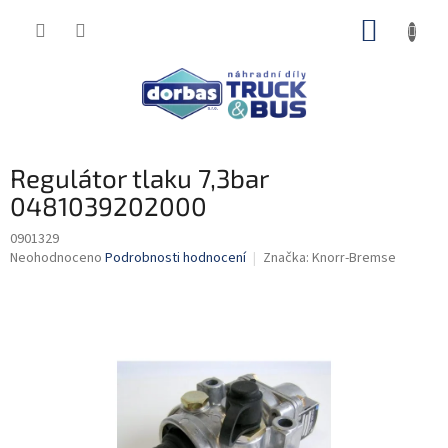
Přejít
NÁKUP
na
obsah
KOŠÍK
Regulátor tlaku 7,3bar
0481039202000
0901329
Průměrné
Neohodnoceno
Podrobnosti hodnocení
Značka:
Knorr-Bremse
hodnocení
produktu
je
0,0
z
5
hvězdiček.