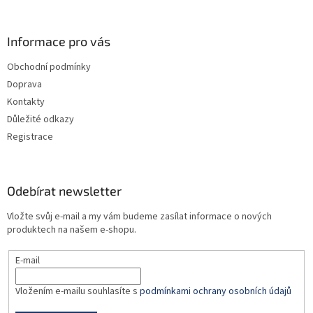
á
p
a
Informace pro vás
t
Obchodní podmínky
í
Doprava
Kontakty
Důležité odkazy
Registrace
Odebírat newsletter
Vložte svůj e-mail a my vám budeme zasílat informace o nových
produktech na našem e-shopu.
E-mail
Vložením e-mailu souhlasíte s
podmínkami ochrany osobních údajů