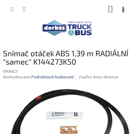
Přejít
NÁKUP
na
obsah
KOŠÍK
Snímač otáček ABS 1,39 m RADIÁLNÍ
"samec" K144273K50
0906623
Průměrné
Neohodnoceno
Podrobnosti hodnocení
Značka:
Knorr-Bremse
hodnocení
produktu
je
0,0
z
5
hvězdiček.