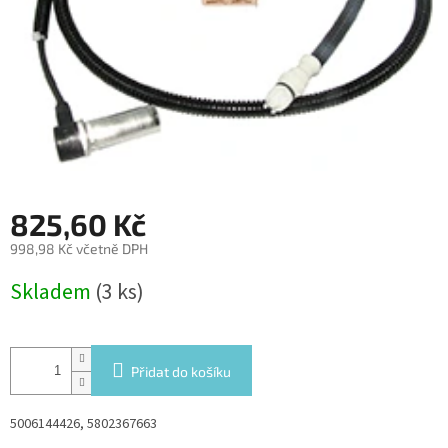
825,60 Kč
998,98 Kč včetně DPH
Měrná
Skladem
(3 ks)
cena:
Přidat do košíku
5006144426, 5802367663