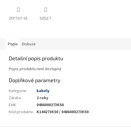
ZEPTAT SE
SDÍLET
Popis
Diskuze
Detailní popis produktu
Popis produktu není dostupný
Doplňkové parametry
Kategorie
:
kabely
Záruka
:
2 roky
EAN
:
0486000273K50
Kód produktu
:
K144273K50 / 0486000273K50
Z