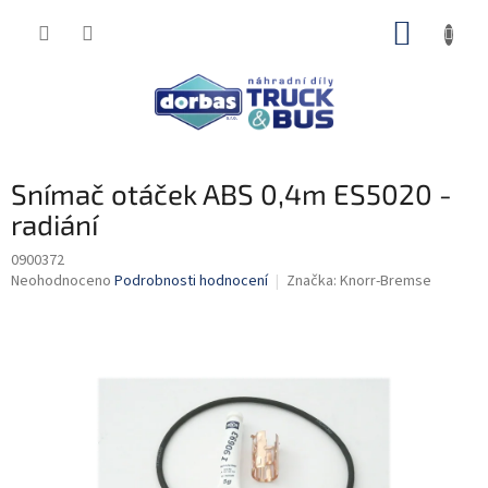
Přejít
NÁKUP
na
obsah
KOŠÍK
Snímač otáček ABS 0,4m ES5020 -
radiání
0900372
Průměrné
Neohodnoceno
Podrobnosti hodnocení
Značka:
Knorr-Bremse
hodnocení
produktu
je
0,0
z
5
hvězdiček.