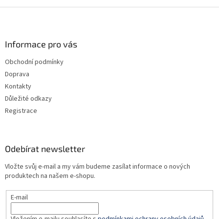
Z
á
p
a
Informace pro vás
t
Obchodní podmínky
í
Doprava
Kontakty
Důležité odkazy
Registrace
Odebírat newsletter
Vložte svůj e-mail a my vám budeme zasílat informace o nových
produktech na našem e-shopu.
E-mail