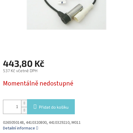
443,80 Kč
537 Kč včetně DPH
Měrná
Momentálně nedostupné
cena:
Přidat do košíku
0265050148, 4410320800, 4410329210, M011
Detailní informace