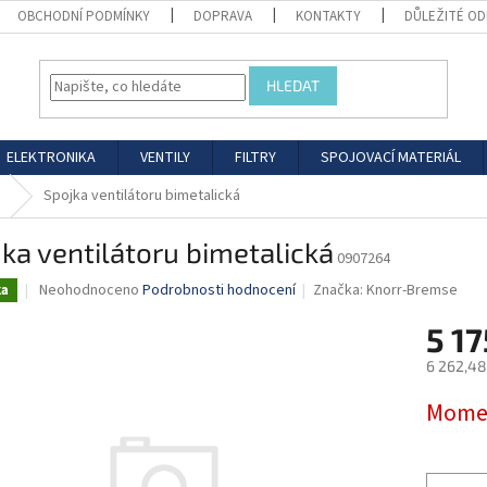
OBCHODNÍ PODMÍNKY
DOPRAVA
KONTAKTY
DŮLEŽITÉ O
HLEDAT
ELEKTRONIKA
VENTILY
FILTRY
SPOJOVACÍ MATERIÁL
Spojka ventilátoru bimetalická
ka ventilátoru bimetalická
0907264
Průměrné
Neohodnoceno
Podrobnosti hodnocení
Značka:
Knorr-Bremse
ka
hodnocení
produktu
5 17
je
6 262,48
0,0
z
Měrná
Momen
5
cena:
hvězdiček.