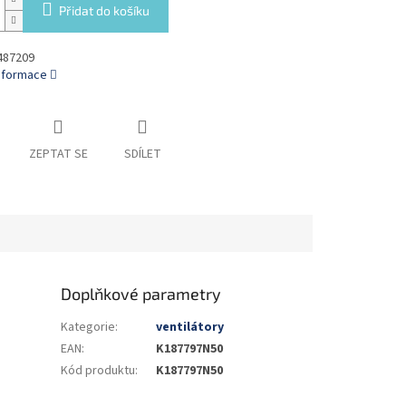
Přidat do košíku
487209
informace
ZEPTAT SE
SDÍLET
Doplňkové parametry
Kategorie
:
ventilátory
EAN
:
K187797N50
Kód produktu
:
K187797N50