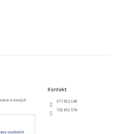
Kontakt
rmace o nových
577 912 148
725 851 576
any osobních