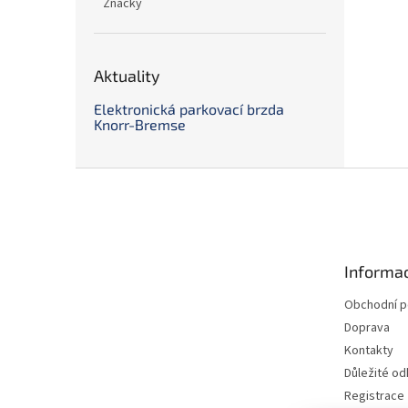
Značky
Aktuality
Elektronická parkovací brzda
Knorr-Bremse
Z
á
p
a
t
Informac
í
Obchodní 
Doprava
Kontakty
Důležité o
Registrace