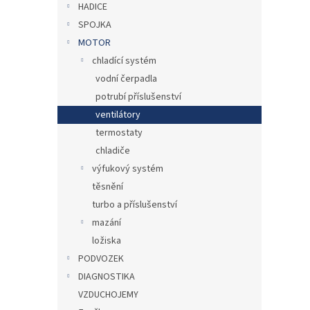
HADICE
SPOJKA
MOTOR
chladící systém
vodní čerpadla
potrubí příslušenství
ventilátory
termostaty
chladiče
výfukový systém
těsnění
turbo a příslušenství
mazání
ložiska
PODVOZEK
DIAGNOSTIKA
VZDUCHOJEMY