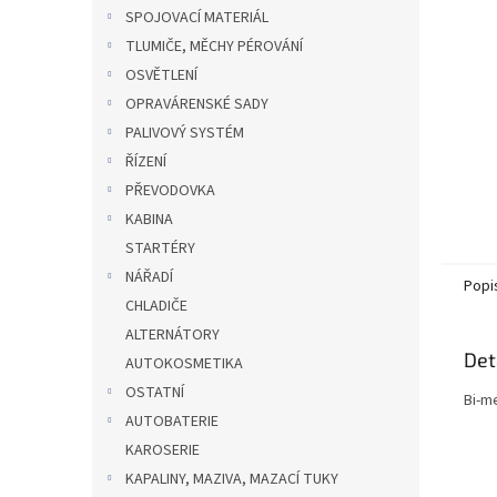
n
SPOJOVACÍ MATERIÁL
e
TLUMIČE, MĚCHY PÉROVÁNÍ
l
OSVĚTLENÍ
OPRAVÁRENSKÉ SADY
PALIVOVÝ SYSTÉM
ŘÍZENÍ
PŘEVODOVKA
KABINA
STARTÉRY
NÁŘADÍ
Popi
CHLADIČE
ALTERNÁTORY
Det
AUTOKOSMETIKA
OSTATNÍ
Bi-me
AUTOBATERIE
KAROSERIE
KAPALINY, MAZIVA, MAZACÍ TUKY