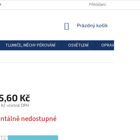
DKAZY
REGISTRACE
Přihlášení
NÁKUPNÍ
Prázdný košík
KOŠÍK
TLUMIČE, MĚCHY PÉROVÁNÍ
OSVĚTLENÍ
OPRAVÁRENSKÉ SAD
5,60 Kč
 Kč včetně DPH
tálně nedostupné