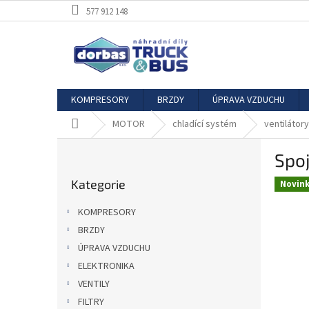
Přejít
577 912 148
na
obsah
KOMPRESORY
BRZDY
ÚPRAVA VZDUCHU
Domů
MOTOR
chladící systém
ventilátory
P
Spoj
o
Přeskočit
s
Kategorie
kategorie
Novin
t
r
KOMPRESORY
a
BRZDY
n
ÚPRAVA VZDUCHU
n
í
ELEKTRONIKA
p
VENTILY
a
FILTRY