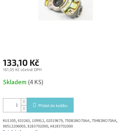
133,10 Kč
161,05 Kč včetně DPH
Měrná
Skladem
(4 KS)
cena:
Přidat do košíku
KU1305, II33263, 109912, 02519879, 75DB2NO70AA, 75HB2NO70AA,
88512206003, 8283702000, A8283702000