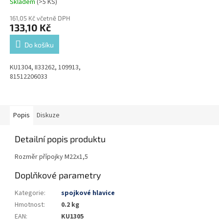
Skladem
(>5 KS)
161,05 Kč včetně DPH
133,10 Kč
Do košíku
KU1304, II33262, 109913,
81512206033
Popis
Diskuze
Detailní popis produktu
Rozměr přípojky M22x1,5
Doplňkové parametry
Kategorie
:
spojkové hlavice
Hmotnost
:
0.2 kg
EAN
:
KU1305