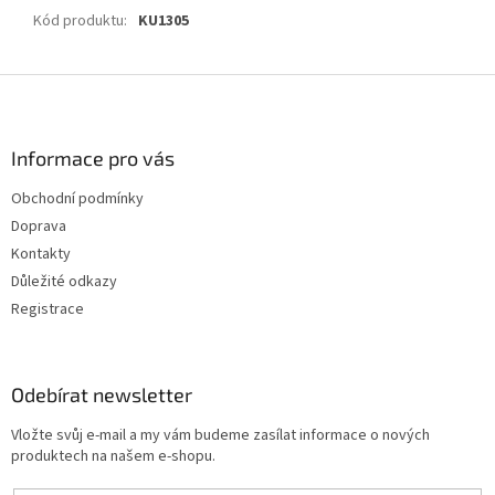
Kód produktu
:
KU1305
Z
á
p
a
Informace pro vás
t
Obchodní podmínky
í
Doprava
Kontakty
Důležité odkazy
Registrace
Odebírat newsletter
Vložte svůj e-mail a my vám budeme zasílat informace o nových
produktech na našem e-shopu.