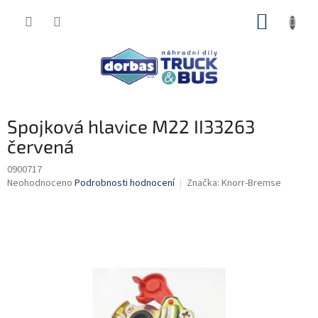
Přejít
NÁKUP
na
obsah
KOŠÍK
Spojková hlavice M22 II33263
červená
0900717
Průměrné
Neohodnoceno
Podrobnosti hodnocení
Značka:
Knorr-Bremse
hodnocení
produktu
je
0,0
z
5
hvězdiček.