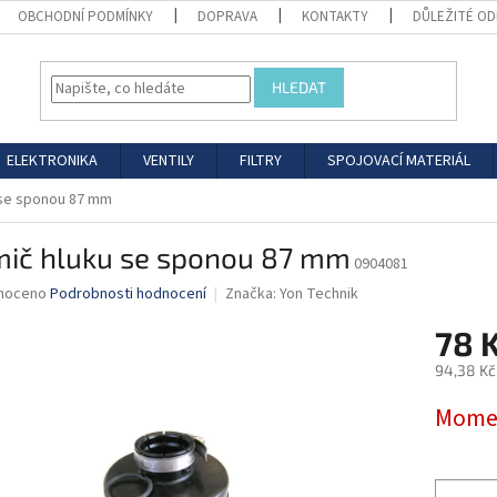
OBCHODNÍ PODMÍNKY
DOPRAVA
KONTAKTY
DŮLEŽITÉ O
HLEDAT
ELEKTRONIKA
VENTILY
FILTRY
SPOJOVACÍ MATERIÁL
 se sponou 87 mm
mič hluku se sponou 87 mm
0904081
né
noceno
Podrobnosti hodnocení
Značka:
Yon Technik
ní
78 
u
94,38 Kč
Měrná
Momen
cena:
ek.