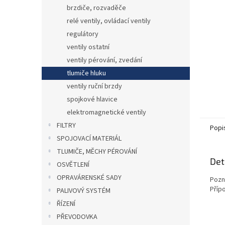
n
brzdiče, rozvaděče
e
relé ventily, ovládací ventily
l
regulátory
ventily ostatní
ventily pérování, zvedání
tlumiče hluku
ventily ruční brzdy
spojkové hlavice
elektromagnetické ventily
FILTRY
Popi
SPOJOVACÍ MATERIÁL
TLUMIČE, MĚCHY PÉROVÁNÍ
Det
OSVĚTLENÍ
OPRAVÁRENSKÉ SADY
Pozn
Přípo
PALIVOVÝ SYSTÉM
ŘÍZENÍ
PŘEVODOVKA