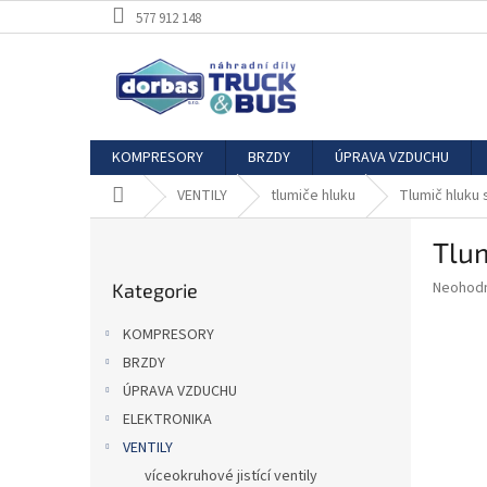
Přejít
577 912 148
na
obsah
KOMPRESORY
BRZDY
ÚPRAVA VZDUCHU
Domů
VENTILY
tlumiče hluku
Tlumič hluku
P
Tlu
o
Přeskočit
s
Průměr
Neohod
Kategorie
kategorie
t
hodnoce
r
produkt
KOMPRESORY
a
je
BRZDY
0,0
n
z
ÚPRAVA VZDUCHU
n
5
í
ELEKTRONIKA
hvězdič
p
VENTILY
a
víceokruhové jistící ventily