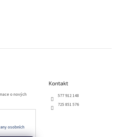
Kontakt
rmace o nových
577 912 148
725 851 576
any osobních