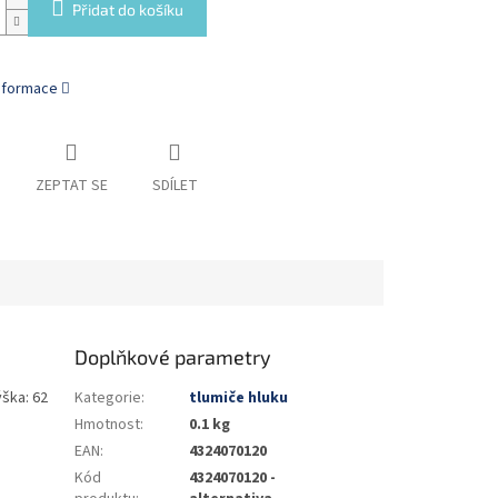
Přidat do košíku
informace
ZEPTAT SE
SDÍLET
Doplňkové parametry
ýška: 62
Kategorie
:
tlumiče hluku
Hmotnost
:
0.1 kg
EAN
:
4324070120
Kód
4324070120 -