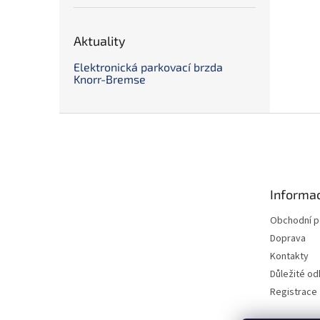
Aktuality
Elektronická parkovací brzda
Knorr-Bremse
Z
á
p
a
t
Informac
í
Obchodní 
Doprava
Kontakty
Důležité o
Registrace