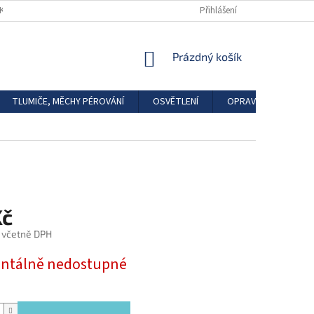
DKAZY
REGISTRACE
Přihlášení
NÁKUPNÍ
Prázdný košík
KOŠÍK
TLUMIČE, MĚCHY PÉROVÁNÍ
OSVĚTLENÍ
OPRAVÁRENSKÉ SAD
Kč
 včetně DPH
tálně nedostupné