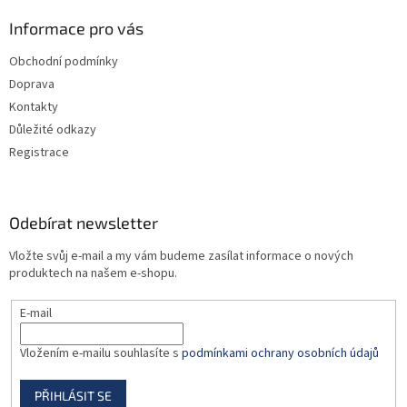
d
p
a
a
Informace pro vás
c
t
í
Obchodní podmínky
í
p
Doprava
r
v
Kontakty
k
Důležité odkazy
y
Registrace
v
ý
p
i
Odebírat newsletter
s
u
Vložte svůj e-mail a my vám budeme zasílat informace o nových
produktech na našem e-shopu.
E-mail
Vložením e-mailu souhlasíte s
podmínkami ochrany osobních údajů
PŘIHLÁSIT SE