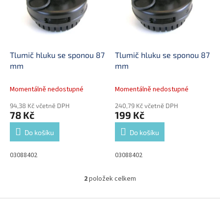
i
r
s
o
p
d
r
u
o
k
d
t
Tlumič hluku se sponou 87
Tlumič hluku se sponou 87
u
ů
mm
mm
k
t
Momentálně nedostupné
Momentálně nedostupné
ů
94,38 Kč včetně DPH
240,79 Kč včetně DPH
78 Kč
199 Kč
Do košíku
Do košíku
03088402
03088402
2
položek celkem
O
v
l
Z
á
á