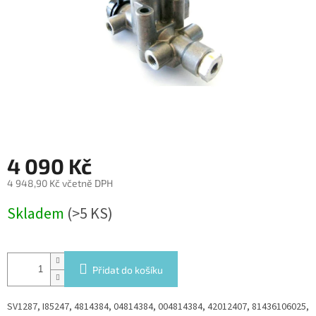
4 090 Kč
4 948,90 Kč včetně DPH
Měrná
Skladem
(>5 KS)
cena:
Přidat do košíku
SV1287, I85247, 4814384, 04814384, 004814384, 42012407, 81436106025,