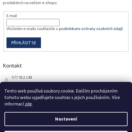
produktech na našem e-shopu.
E-mail
Vložením e-mailu souhlasíte s
podmínkami ochrany osobních údajů
PŘIHLÁSIT SE
Kontakt
577 912 148
725 851 576
Tento web používá soubory cookie. Dalším procházením
tohoto webu vyjadřujete souhlas s jejich používáním.. Více
informací
zde
.
Nastavení
Vytvořil Shoptet