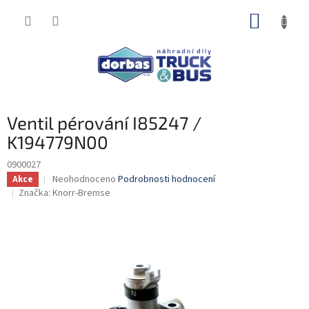
Přejít
NÁKUP
na
obsah
KOŠÍK
Ventil pérování I85247 /
K194779N00
0900027
Průměrné
Neohodnoceno
Podrobnosti hodnocení
Akce
hodnocení
Značka:
Knorr-Bremse
produktu
je
0,0
z
5
hvězdiček.