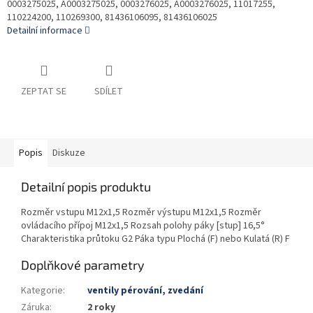
0003275025, A0003275025, 0003276025, A0003276025, 11017255,
110224200, 110269300, 81436106095, 81436106025
Detailní informace
ZEPTAT SE
SDÍLET
Popis
Diskuze
Detailní popis produktu
Rozměr vstupu M12x1,5 Rozměr výstupu M12x1,5 Rozměr
ovládacího přípoj M12x1,5 Rozsah polohy páky [stup] 16,5°
Charakteristika průtoku G2 Páka typu Plochá (F) nebo Kulatá (R) F
Doplňkové parametry
Kategorie
:
ventily pérování, zvedání
Záruka
:
2 roky