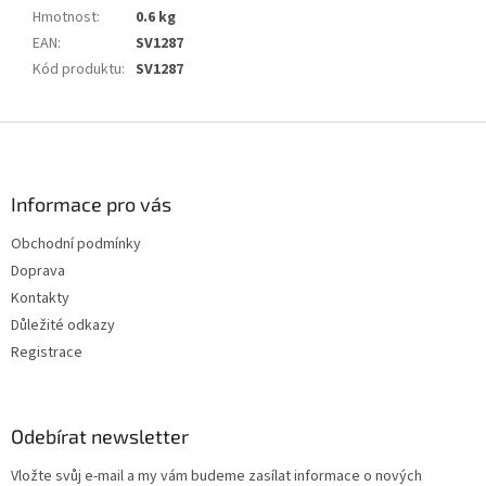
Hmotnost
:
0.6 kg
EAN
:
SV1287
Kód produktu
:
SV1287
Z
á
p
a
Informace pro vás
t
Obchodní podmínky
í
Doprava
Kontakty
Důležité odkazy
Registrace
Odebírat newsletter
Vložte svůj e-mail a my vám budeme zasílat informace o nových