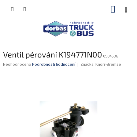
Přejít
NÁKUP
na
obsah
KOŠÍK
Ventil pérování K194771N00
0904536
Průměrné
Neohodnoceno
Podrobnosti hodnocení
Značka:
Knorr-Bremse
hodnocení
produktu
je
0,0
z
5
hvězdiček.