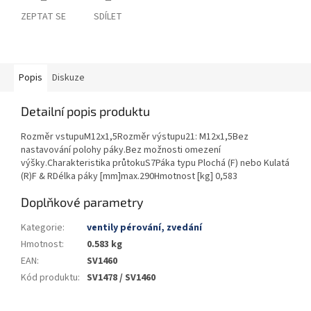
ZEPTAT SE
SDÍLET
Popis
Diskuze
Detailní popis produktu
Rozměr vstupuM12x1,5Rozměr výstupu21: M12x1,5Bez
nastavování polohy páky.Bez možnosti omezení
výšky.Charakteristika průtokuS7Páka typu Plochá (F) nebo Kulatá
(R)F & RDélka páky [mm]max.290Hmotnost [kg] 0,583
Doplňkové parametry
Kategorie
:
ventily pérování, zvedání
Hmotnost
:
0.583 kg
EAN
:
SV1460
Kód produktu
:
SV1478 / SV1460