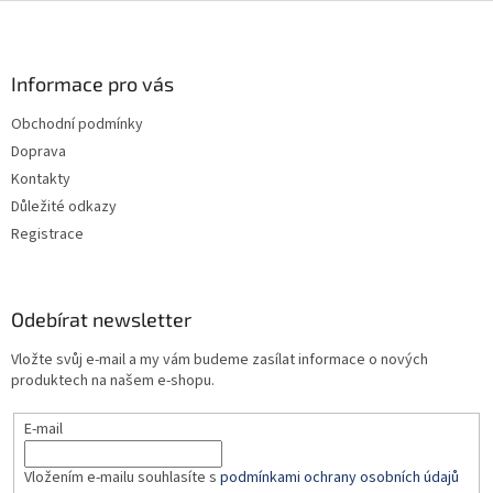
Z
á
p
a
Informace pro vás
t
Obchodní podmínky
í
Doprava
Kontakty
Důležité odkazy
Registrace
Odebírat newsletter
Vložte svůj e-mail a my vám budeme zasílat informace o nových
produktech na našem e-shopu.
E-mail
Vložením e-mailu souhlasíte s
podmínkami ochrany osobních údajů