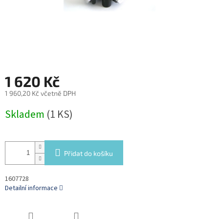
1 620 Kč
1 960,20 Kč včetně DPH
Měrná
Skladem
(1 KS)
cena:
Přidat do košíku
1607728
Detailní informace