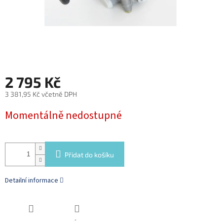
2 795 Kč
3 381,95 Kč včetně DPH
Měrná
Momentálně nedostupné
cena:
Přidat do košíku
Detailní informace