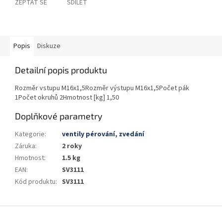
ZEPTAT SE
SDÍLET
Popis
Diskuze
Detailní popis produktu
Rozměr vstupu M16x1,5Rozměr výstupu M16x1,5Počet pák
1Počet okruhů 2Hmotnost [kg] 1,50
Doplňkové parametry
Kategorie
:
ventily pérování, zvedání
Záruka
:
2 roky
Hmotnost
:
1.5 kg
EAN
:
SV3111
Kód produktu
:
SV3111
Z
á