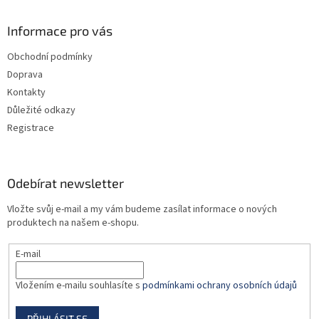
p
a
Informace pro vás
t
Obchodní podmínky
í
Doprava
Kontakty
Důležité odkazy
Registrace
Odebírat newsletter
Vložte svůj e-mail a my vám budeme zasílat informace o nových
produktech na našem e-shopu.
E-mail
Vložením e-mailu souhlasíte s
podmínkami ochrany osobních údajů
PŘIHLÁSIT SE