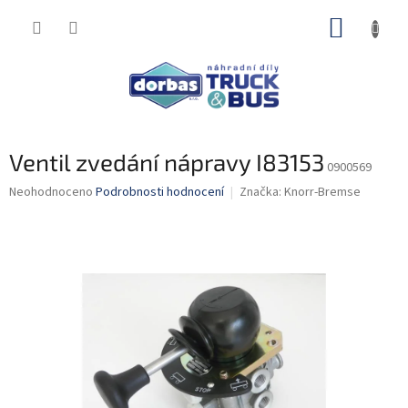
Přejít
NÁKUP
na
obsah
KOŠÍK
Ventil zvedání nápravy I83153
0900569
Průměrné
Neohodnoceno
Podrobnosti hodnocení
Značka:
Knorr-Bremse
hodnocení
produktu
je
0,0
z
5
hvězdiček.