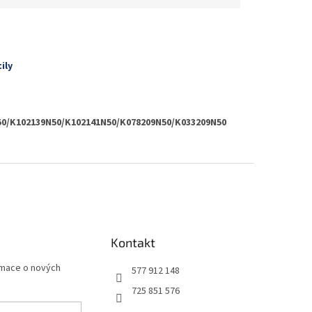
ily
50/K102139N50/K102141N50/K078209N50/K033209N50
Kontakt
rmace o nových
577 912 148
725 851 576