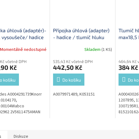
jka úhlová (adaptér)-
Přípojka úhlová (adapter)
Tlumič h
 vysoušeče/ hadice
- hadice / tlumič hluku
max18,5 
Momentálně nedostupné
Skladem
(1 KS)
 Kč včetně DPH
535,43 Kč včetně DPH
464,64 Kč 
,90 Kč
442,50 Kč
384 Kč
o košíku
Do košíku
Do ko
des A0004291739Knorr
A0079971489, K053151
A000430267
10104170,
1207895, 1
100104Wabco
3307195R1,
02962 2V5611475AMAN
8152101624
010021VOLVO
9432407015
828Mercedes
A00043029
2439Evobus...
s
Diskuze