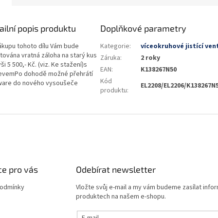
ailní popis produktu
Doplňkové parametry
nákupu tohoto dílu Vám bude
Kategorie
:
víceokruhové jistící vent
čtována vratná záloha na starý kus
Záruka
:
2 roky
ši 5 500,- Kč. (viz. Ke stažení)s
EAN
:
K138267N50
evemPo dohodě možné přehrátí
Kód
ware do nového vysoušeče
EL2208/EL2206/K138267N
produktu
:
e pro vás
Odebírat newsletter
podmínky
Vložte svůj e-mail a my vám budeme zasílat info
produktech na našem e-shopu.
E-mail