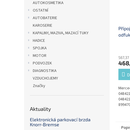
AUTOKOSMETIKA
OSTATNÍ
AUTOBATERIE
KAROSERIE
Přípo
KAPALINY, MAZIVA, MAZACÍ TUKY
odfuk
HADICE
SPOJKA
MOTOR
567,37
468
PODVOZEK
DIAGNOSTIKA
D
VZDUCHOJEMY
Značky
Merce
04842
04842
89947
Aktuality
81521
20703
Elektronická parkovací brzda
000429
Knorr-Bremse
Popi