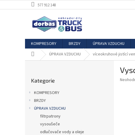
Přejít
577 912 148
na
obsah
KOMPRESORY
BRZDY
ÚPRAVA VZDUCHU
Domů
ÚPRAVA VZDUCHU
víceokruhové jistící ven
P
Vys
o
Přeskočit
s
Průměr
Neohod
Kategorie
kategorie
t
hodnoce
r
produkt
KOMPRESORY
a
je
BRZDY
0,0
n
z
ÚPRAVA VZDUCHU
n
5
í
filtrpatrony
hvězdič
p
vysoušeče
a
odlučovače vody a oleje