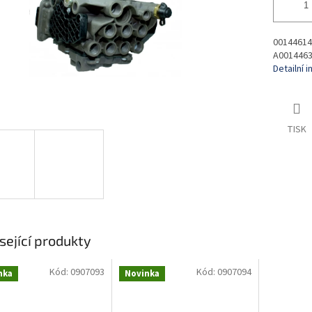
00144614
A0014463
Detailní 
TISK
sející produkty
Kód:
0907093
Kód:
0907094
nka
Novinka