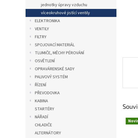
n
jednotky úpravy vzduchu
e
víceokruhové jistící ventily
l
ELEKTRONIKA
VENTILY
FILTRY
SPOJOVACÍ MATERIÁL
TLUMIČE, MĚCHY PÉROVÁNÍ
OSVĚTLENÍ
OPRAVÁRENSKÉ SADY
PALIVOVÝ SYSTÉM
ŘÍZENÍ
PŘEVODOVKA
KABINA
Souvi
STARTÉRY
NÁŘADÍ
Novi
CHLADIČE
ALTERNÁTORY