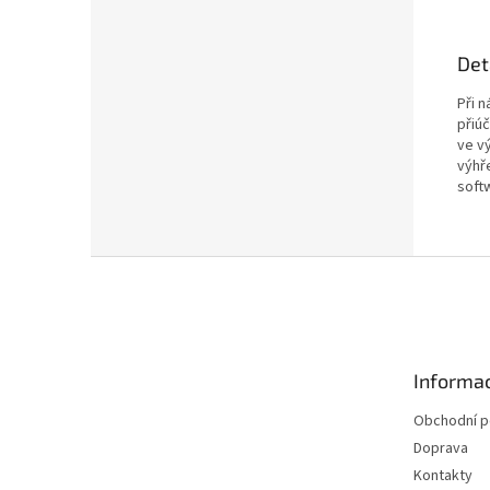
Det
Při 
přiú
ve vý
výhř
soft
Z
á
p
a
t
Informac
í
Obchodní 
Doprava
Kontakty