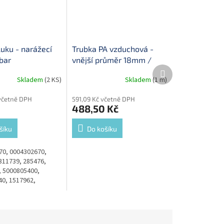
luku - narážecí
Trubka PA vzduchová -
bar
vnější průměr 18mm /
Další
1,5mm síla stěny
produkt
Skladem
(2 KS)
Skladem
(1 m)
včetně DPH
591,09 Kč včetně DPH
488,50 Kč
šíku
Do košíku
0, 0004302670,
311739, 285476,
 5000805400,
0, 1517962,
, 1102751130,
70