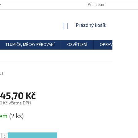
DKAZY
REGISTRACE
Přihlášení
NÁKUPNÍ
Prázdný košík
KOŠÍK
TLUMIČE, MĚCHY PÉROVÁNÍ
OSVĚTLENÍ
OPRAVÁRENSKÉ SAD
81
045,70 Kč
0 Kč včetně DPH
dem
(2 ks)