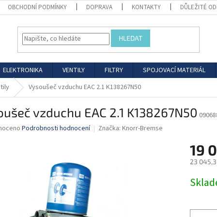
OBCHODNÍ PODMÍNKY
DOPRAVA
KONTAKTY
DŮLEŽITÉ O
HLEDAT
ELEKTRONIKA
VENTILY
FILTRY
SPOJOVACÍ MATERIÁL
tily
Vysoušeč vzduchu EAC 2.1 K138267N50
oušeč vzduchu EAC 2.1 K138267N50
09068
né
noceno
Podrobnosti hodnocení
Značka:
Knorr-Bremse
ní
19 
u
23 045,3
Měrná
Skla
cena:
ek.