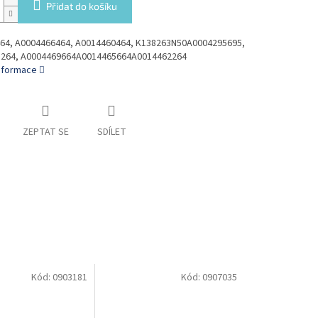
Přidat do košíku
64, A0004466464, A0014460464, K138263N50A0004295695,
264, A0004469664A0014465664A0014462264
informace
ZEPTAT SE
SDÍLET
Kód:
0903181
Kód:
0907035