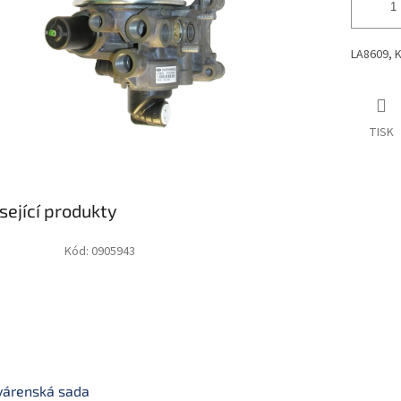
LA8609, 
TISK
sející produkty
Kód:
0905943
várenská sada