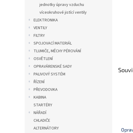
n
jednotky úpravy vzduchu
e
víceokruhové jistící ventily
l
ELEKTRONIKA
VENTILY
FILTRY
SPOJOVACÍ MATERIÁL
TLUMIČE, MĚCHY PÉROVÁNÍ
OSVĚTLENÍ
OPRAVÁRENSKÉ SADY
Souvi
PALIVOVÝ SYSTÉM
ŘÍZENÍ
PŘEVODOVKA
KABINA
STARTÉRY
NÁŘADÍ
CHLADIČE
ALTERNÁTORY
Opra