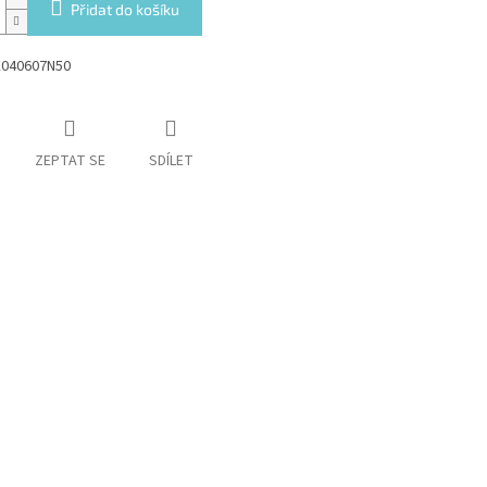
Přidat do košíku
K040607N50
ZEPTAT SE
SDÍLET