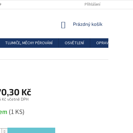
DKAZY
REGISTRACE
Přihlášení
NÁKUPNÍ
Prázdný košík
KOŠÍK
TLUMIČE, MĚCHY PÉROVÁNÍ
OSVĚTLENÍ
OPRAVÁRENSKÉ SAD
70,30 Kč
6 Kč včetně DPH
dem
(1 KS)