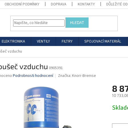
OBCHODNÍ PODMÍNKY
DOPRAVA
KONTAKTY
DŮLEŽITÉ O
HLEDAT
ELEKTRONIKA
VENTILY
FILTRY
SPOJOVACÍ MATERIÁL
ušeč vzduchu
oušeč vzduchu
0905391
né
noceno
Podrobnosti hodnocení
Značka:
Knorr-Bremse
ní
8 8
u
10 733,0
Měrná
Skla
cena:
ek.