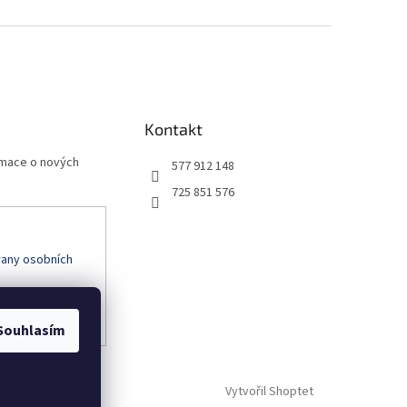
Kontakt
rmace o nových
577 912 148
725 851 576
any osobních
Souhlasím
Vytvořil Shoptet