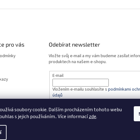
e pro vás
Odebírat newsletter
podmínky
Vložte svůj e-mail a my vám budeme zasílat info
produktech na našem e-shopu.
E-mail
dkazy
Vložením e-mailu souhlasíte s
podmínkami ochr
údajů
oužívá soubory cookie. Dalším procházením tohoto webu
PŘIHLÁSIT SE
ouhlas s jejich používáním.. Více informací
zde
.
í
.