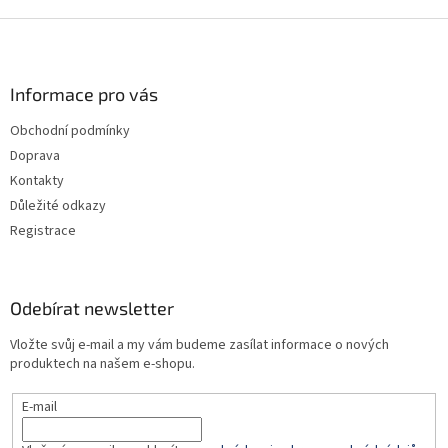
Z
á
p
a
Informace pro vás
t
Obchodní podmínky
í
Doprava
Kontakty
Důležité odkazy
Registrace
Odebírat newsletter
Vložte svůj e-mail a my vám budeme zasílat informace o nových
produktech na našem e-shopu.
E-mail