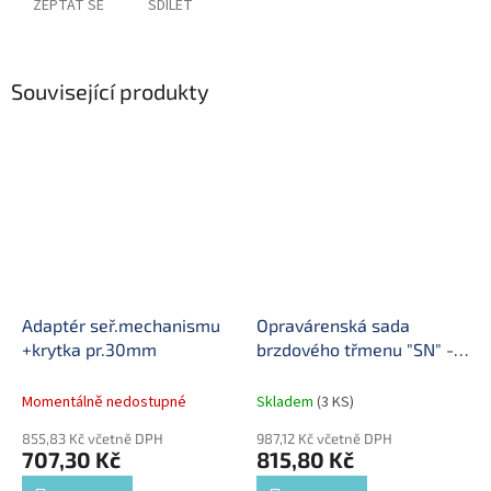
ZEPTAT SE
SDÍLET
Související produkty
Adaptér seř.mechanismu
Opravárenská sada
+krytka pr.30mm
brzdového třmenu "SN" -
sada tlačítek K010603
Momentálně nedostupné
Skladem
(3 KS)
855,83 Kč včetně DPH
987,12 Kč včetně DPH
707,30 Kč
815,80 Kč