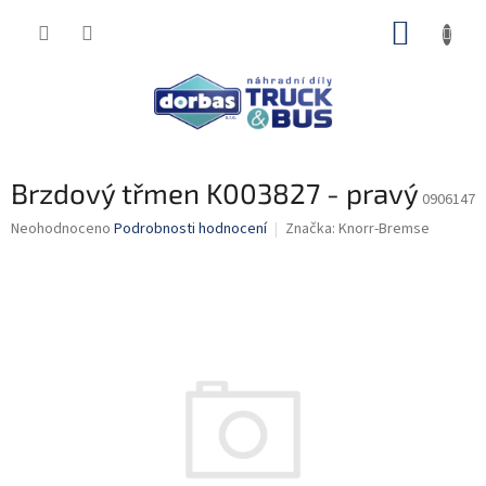
Přejít
NÁKUP
na
obsah
KOŠÍK
Brzdový třmen K003827 - pravý
0906147
Průměrné
Neohodnoceno
Podrobnosti hodnocení
Značka:
Knorr-Bremse
hodnocení
produktu
je
0,0
z
5
hvězdiček.