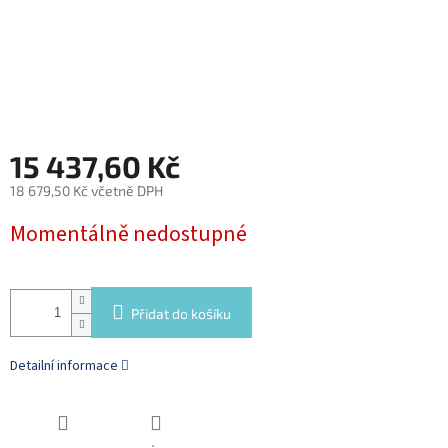
15 437,60 Kč
18 679,50 Kč včetně DPH
Měrná
Momentálně nedostupné
cena:
Přidat do košíku
Detailní informace