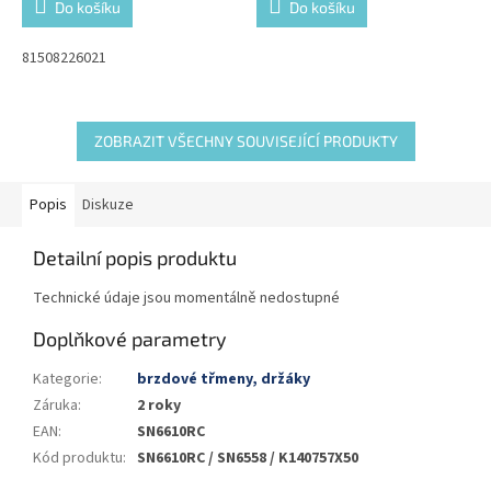
Do košíku
Do košíku
81508226021
ZOBRAZIT VŠECHNY SOUVISEJÍCÍ PRODUKTY
Popis
Diskuze
Detailní popis produktu
Technické údaje jsou momentálně nedostupné
Doplňkové parametry
Kategorie
:
brzdové třmeny, držáky
Záruka
:
2 roky
EAN
:
SN6610RC
Kód produktu
:
SN6610RC / SN6558 / K140757X50