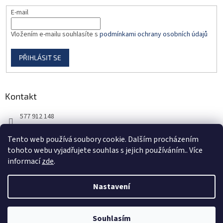
E-mail
Vložením e-mailu souhlasíte s
podmínkami ochrany osobních údajů
PŘIHLÁSIT SE
Kontakt
577 912 148
725 851 576
Tento web používá soubory cookie. Dalším procházením
tohoto webu vyjadřujete souhlas s jejich používáním.. Více
informací
zde
.
Nastavení
Vytvořil Shoptet
Souhlasím
Copyright 2026
DORBAS, s.r.o.
. Všechna práva vyhrazena.