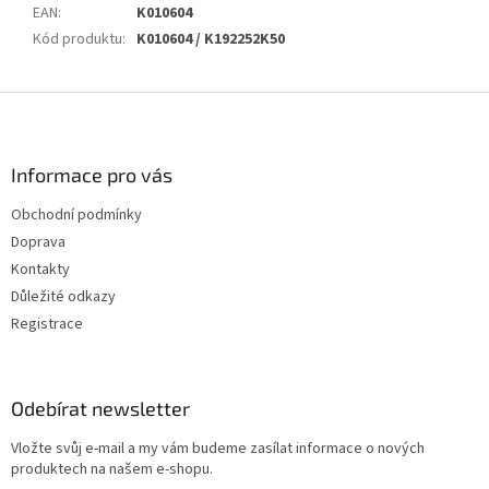
EAN
:
K010604
Kód produktu
:
K010604 / K192252K50
Z
á
p
a
Informace pro vás
t
Obchodní podmínky
í
Doprava
Kontakty
Důležité odkazy
Registrace
Odebírat newsletter
Vložte svůj e-mail a my vám budeme zasílat informace o nových
produktech na našem e-shopu.