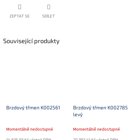
ZEPTAT SE
SDÍLET
Související produkty
Brzdový třmen K002561
Brzdový třmen K002785
levý
Momentálně nedostupné
Momentálně nedostupné
14 835,93 Kč včetně DPH
20 992,41 Kč včetně DPH