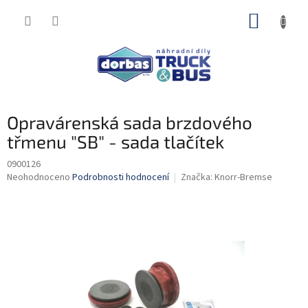
Přejít
NÁKUP
na
obsah
KOŠÍK
Opravárenská sada brzdového
třmenu "SB" - sada tlačítek
0900126
Průměrné
Neohodnoceno
Podrobnosti hodnocení
Značka:
Knorr-Bremse
hodnocení
produktu
je
0,0
z
5
hvězdiček.