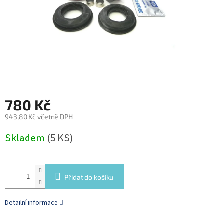
780 Kč
943,80 Kč včetně DPH
Měrná
Skladem
(5 KS)
cena:
Přidat do košíku
Detailní informace