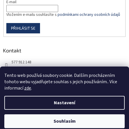
E-mail
Vložením e-mailu souhlasíte s
podmínkami ochrany osobních údajů
PŘIHLÁSIT SE
Kontakt
577 912 148
725 851 576
Tento web používá soubory cookie. Dalším procházením
tohoto webu vyjadřujete souhlas s jejich používáním.. Více
informací
zde
.
Nastavení
Vytvořil Shoptet
Souhlasím
Copyright 2026
DORBAS, s.r.o.
. Všechna práva vyhrazena.