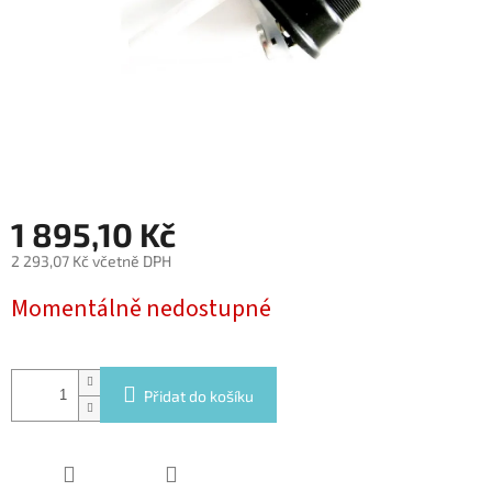
1 895,10 Kč
2 293,07 Kč včetně DPH
Měrná
Momentálně nedostupné
cena:
Přidat do košíku