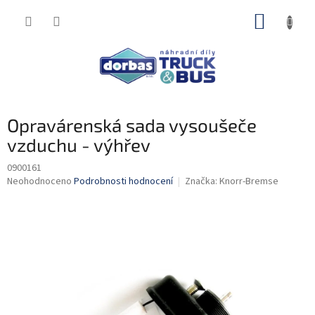
Přejít
NÁKUP
na
obsah
KOŠÍK
Opravárenská sada vysoušeče
vzduchu - výhřev
0900161
Průměrné
Neohodnoceno
Podrobnosti hodnocení
Značka:
Knorr-Bremse
hodnocení
produktu
je
0,0
z
5
hvězdiček.