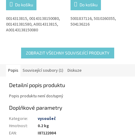
Do košíku
Do košíku
0014313815, 00143138150080,
5001837116, 5010260355,
001431381580, A0014313815,
504136216
A00143138150080
ZOBRAZIT VŠECHNY SOUVISEJÍCÍ PRODUKTY
Popis
Související soubory (1)
Diskuze
Detailní popis produktu
Popis produktu není dostupný
Doplňkové parametry
Kategorie
:
vysoušeč
Hmotnost
:
0.2 kg
EAN
:
I87122004