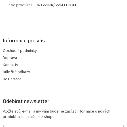
Kód produktu
:
I87122004 / 2261119COJ
Z
á
p
a
Informace pro vás
t
Obchodní podmínky
í
Doprava
Kontakty
Důležité odkazy
Registrace
Odebírat newsletter
Vložte svůj e-mail a my vám budeme zasílat informace o nových
produktech na našem e-shopu.