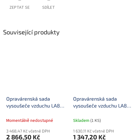
ZEPTAT SE
SDÍLET
Související produkty
Opravárenská sada
Opravárenská sada
vysoušeče vzduchu LA80,
vysoušeče vzduchu LA80..
LA82, LA85
tlakový spínač
Momentálně nedostupné
Skladem
(1 KS)
3 468,47 Kč včetně DPH
1 630,11 Kč včetně DPH
2 866,50 Kč
1 347,20 Kč