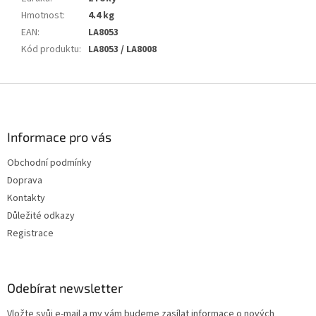
Hmotnost
:
4.4 kg
EAN
:
LA8053
Kód produktu
:
LA8053 / LA8008
Z
á
p
a
Informace pro vás
t
Obchodní podmínky
í
Doprava
Kontakty
Důležité odkazy
Registrace
Odebírat newsletter
Vložte svůj e-mail a my vám budeme zasílat informace o nových