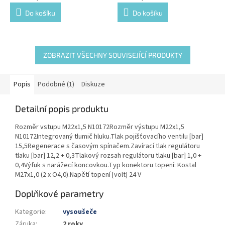
Do košíku
Do košíku
ZOBRAZIT VŠECHNY SOUVISEJÍCÍ PRODUKTY
Popis
Podobné (1)
Diskuze
Detailní popis produktu
Rozměr vstupu M22x1,5 N10172Rozměr výstupu M22x1,5
N10172Integrovaný tlumič hluku.Tlak pojišťovacího ventilu [bar]
15,5Regenerace s časovým spínačem.Zavírací tlak regulátoru
tlaku [bar] 12,2 + 0,3Tlakový rozsah regulátoru tlaku [bar] 1,0 +
0,4Výfuk s narážecí koncovkou.Typ konektoru topení: Kostal
M27x1,0 (2 x O4,0).Napětí topení [volt] 24 V
Doplňkové parametry
Kategorie
:
vysoušeče
Záruka
:
2 roky