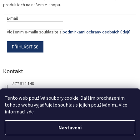
produktech na našem e-shopu.
E-mail
Vložením e-mailu souhlasíte s
podmínkami ochrany osobních údajů
PŘIHLÁSIT SE
Kontakt
577 912 148
725 851 576
Tento web používá soubory cookie. Dalším procházením
tohoto webu vyjadřujete souhlas s jejich používáním.. Více
informací
zde
.
Nastavení
Vytvořil Shoptet