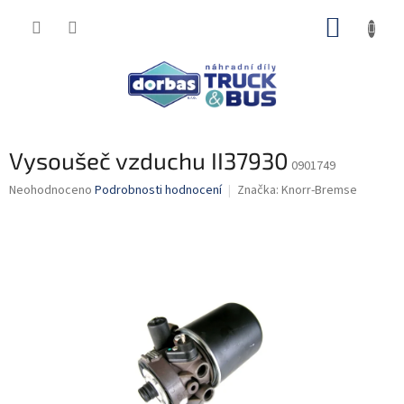
Přejít
NÁKUP
na
obsah
KOŠÍK
Vysoušeč vzduchu II37930
0901749
Průměrné
Neohodnoceno
Podrobnosti hodnocení
Značka:
Knorr-Bremse
hodnocení
produktu
je
0,0
z
5
hvězdiček.