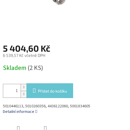
5 404,60 Kč
6 539,57 Kč včetně DPH
Měrná
Skladem
(2 KS)
cena:
Přidat do košíku
5010446113, 5010260356, 4436122060, 5001834605
Detailní informace