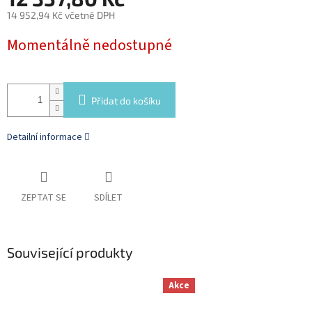
14 952,94 Kč včetně DPH
Měrná
Momentálně nedostupné
cena:
Přidat do košíku
Detailní informace
ZEPTAT SE
SDÍLET
Související produkty
Akce