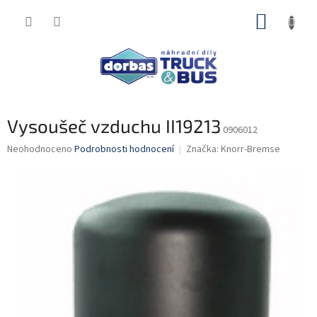
Přejít
NÁKUP
na
obsah
KOŠÍK
Vysoušeč vzduchu II19213
0906012
Průměrné
Neohodnoceno
Podrobnosti hodnocení
Značka:
Knorr-Bremse
hodnocení
produktu
je
0,0
z
5
hvězdiček.