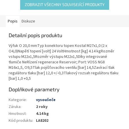
ZOBRAZIT VŠECHNY SOUVISEJÍCÍ PRODUKTY
Popis
Diskuze
Detailní popis produktu
Výfuk O 20,0 mmTyp konektoru topen Kostal M27x1,0 (2 x
O4,0)Napětí topení [volt] 24 VoltHmotnost [kg] 4.14 kgRozměr
vstupu M22x1,5Rozměr výstupu M22x1,5Díky integrované
tlumiče NeRízení regenerace Reservoir; Port: VOSS NG8
M16x1,5, O9,5Tlak pojišťovacího ventilu [bar] 14,5Zavírací tlak
regulátoru tlaku [bar] 12,0 +/-0,3Tlakový rozsah regulátoru tlaku
[bar] 1,0 +0,5
Doplňkové parametry
Kategorie
:
vysoušeče
Záruka
:
2 roky
Hmotnost
:
4.14 kg
Kód produktu
:
LA8202