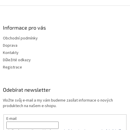
Z
á
p
a
Informace pro vás
t
Obchodní podmínky
í
Doprava
Kontakty
Důležité odkazy
Registrace
Odebírat newsletter
Vložte svůj e-mail a my vám budeme zasílat informace o nových
produktech na našem e-shopu.
E-mail